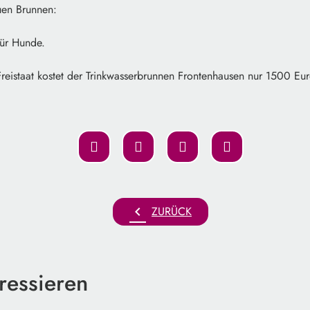
en Brunnen:
für Hunde.
eistaat kostet der Trinkwasserbrunnen Frontenhausen nur 1500 Eur
chevron_left
ZURÜCK
ressieren