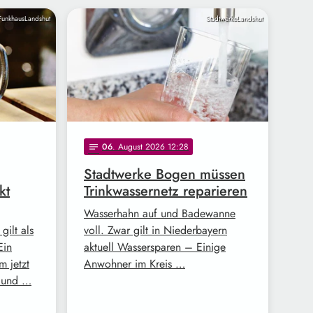
FunkhausLandshut
StadtwerkeLandshut
06
. August 2026 12:28
notes
Stadtwerke Bogen müssen
kt
Trinkwassernetz reparieren
Wasserhahn auf und Badewanne
gilt als
voll. Zwar gilt in Niederbayern
Ein
aktuell Wassersparen – Einige
m jetzt
Anwohner im Kreis …
d und …