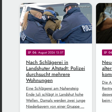
Bundespolizei
06
. August 2026 13:57
0
notes
notes
Nach Schlägerei in
Neue
Landshuter Altstadt: Polizei
alte
durchsucht mehrere
komm
Wohnungen
Die A
Eine Schlägerei am Nahensteig
Rentne
Ende Juli schlägt in Landshut hohe
deswe
Wellen. Damals werden zwei junge
beim 
Niederbayern von einer Gruppe …