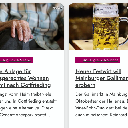
Pixabay
6
. August 2026 13:28
06
. August 2026 12:53
notes
 Anlage für
Neuer Festwirt will
rsgerechtes Wohnen
Mainburger Gallimar
t nach Gottfrieding
erobern
ngst vorm Heim treibt viele
Der Gallimarkt in Mainburg 
r um. In Gottfrieding entsteht
Oktoberfest der Hallertau. 
gen eine Alternative. Direkt
Vater-Sohn-Duo darf bei de
Generationenpark startet …
auch mitmischen: Reinhar