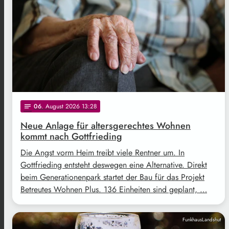
06
. August 2026 13:28
notes
Neue Anlage für altersgerechtes Wohnen
kommt nach Gottfrieding
Die Angst vorm Heim treibt viele Rentner um. In
Gottfrieding entsteht deswegen eine Alternative. Direkt
beim Generationenpark startet der Bau für das Projekt
Betreutes Wohnen Plus. 136 Einheiten sind geplant, …
FunkhausLandshut