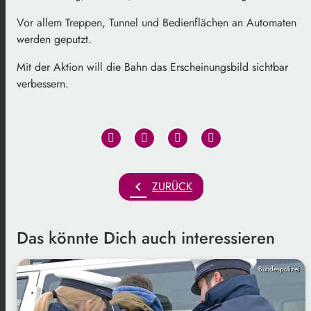
Vor allem Treppen, Tunnel und Bedienflächen an Automaten
werden geputzt.
Mit der Aktion will die Bahn das Erscheinungsbild sichtbar
verbessern.
chevron_left
ZURÜCK
Das könnte Dich auch interessieren
Bundespolizei