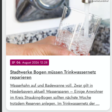
StadtwerkeLandshut
06
. August 2026 12:28
notes
Stadtwerke Bogen müssen Trinkwassernetz
reparieren
Wasserhahn auf und Badewanne voll. Zwar gilt in
Niederbayern aktuell Wassersparen – Einige Anwohner
im Kreis Straubing-Bogen sollten nächste Woche
trotzdem Reserven anlegen. Im Trinkwassernetz der …