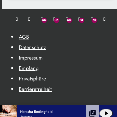
AGB
Datenschutz
Impressum
Empfang
Privatsphäre
Barrierefreiheit
Natasha Bedingfield
library_music
play_arrow
Unwritten