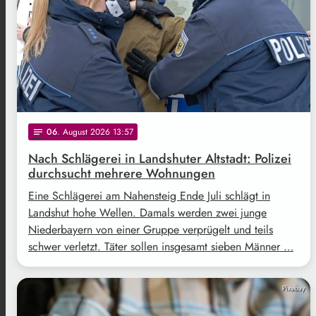
06
. August 2026 13:57
notes
Nach Schlägerei in Landshuter Altstadt: Polizei
durchsucht mehrere Wohnungen
Eine Schlägerei am Nahensteig Ende Juli schlägt in
Landshut hohe Wellen. Damals werden zwei junge
Niederbayern von einer Gruppe verprügelt und teils
schwer verletzt. Täter sollen insgesamt sieben Männer …
Pixabay