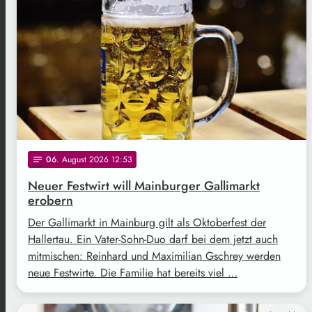
06
. August 2026 12:53
notes
Neuer Festwirt will Mainburger Gallimarkt
erobern
Der Gallimarkt in Mainburg gilt als Oktoberfest der
Hallertau. Ein Vater-Sohn-Duo darf bei dem jetzt auch
mitmischen: Reinhard und Maximilian Gschrey werden
neue Festwirte. Die Familie hat bereits viel …