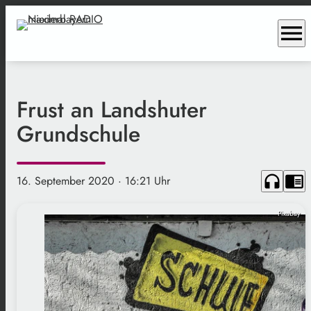
menu
Frust an Landshuter
Grundschule
headphones
chrome_reader_mode
16. September 2020
· 16:21 Uhr
Pixabay