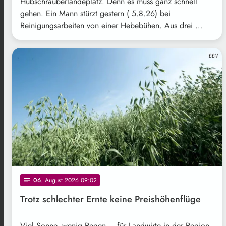
Hubschrauberlandeplatz. Denn es muss ganz schnell
gehen. Ein Mann stürzt gestern ( 5.8.26) bei
Reinigungsarbeiten von einer Hebebühen. Aus drei …
BBV
06
. August 2026 09:02
notes
Trotz schlechter Ernte keine Preishöhenflüge
Viel Sonne, wenig Regen – für Landwirte in der Region