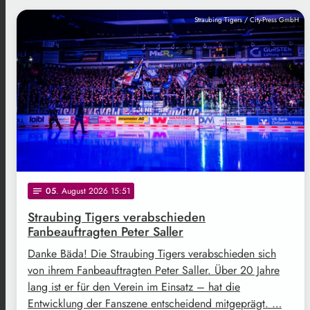
Straubing Tigers / City-Press GmbH
05
. August 2026 15:51
notes
Straubing Tigers verabschieden
Fanbeauftragten Peter Saller
Danke Bäda! Die Straubing Tigers verabschieden sich
von ihrem Fanbeauftragten Peter Saller. Über 20 Jahre
lang ist er für den Verein im Einsatz – hat die
Entwicklung der Fanszene entscheidend mitgeprägt. …