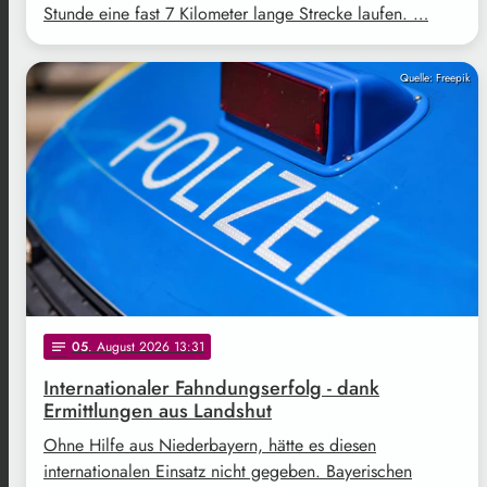
Stunde eine fast 7 Kilometer lange Strecke laufen. …
Quelle: Freepik
05
. August 2026 13:31
notes
Internationaler Fahndungserfolg - dank
Ermittlungen aus Landshut
Ohne Hilfe aus Niederbayern, hätte es diesen
internationalen Einsatz nicht gegeben. Bayerischen