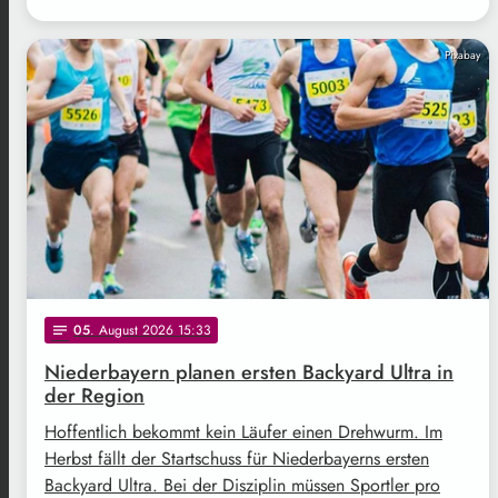
Pixabay
05
. August 2026 15:33
notes
Niederbayern planen ersten Backyard Ultra in
der Region
Hoffentlich bekommt kein Läufer einen Drehwurm. Im
Herbst fällt der Startschuss für Niederbayerns ersten
Backyard Ultra. Bei der Disziplin müssen Sportler pro