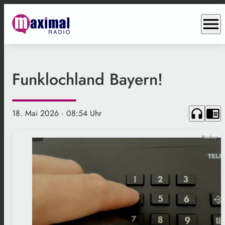
menu
Funklochland Bayern!
headphones
chrome_reader_mode
18. Mai 2026
· 08:54 Uhr
Pixabay