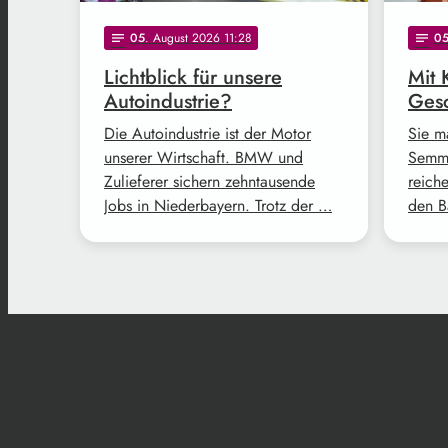
05
. August 2026 11:28
0
notes
notes
Lichtblick für unsere
Mit 
Autoindustrie?
Gesc
Die Autoindustrie ist der Motor
Sie m
unserer Wirtschaft. BMW und
Semme
Zulieferer sichern zehntausende
reich
Jobs in Niederbayern. Trotz der …
den B