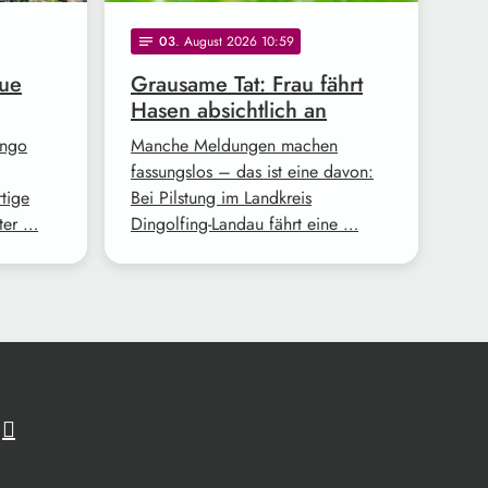
03
. August 2026 10:59
notes
eue
Grausame Tat: Frau fährt
Hasen absichtlich an
ango
Manche Meldungen machen
fassungslos – das ist eine davon:
tige
Bei Pilstung im Landkreis
ter …
Dingolfing-Landau fährt eine …