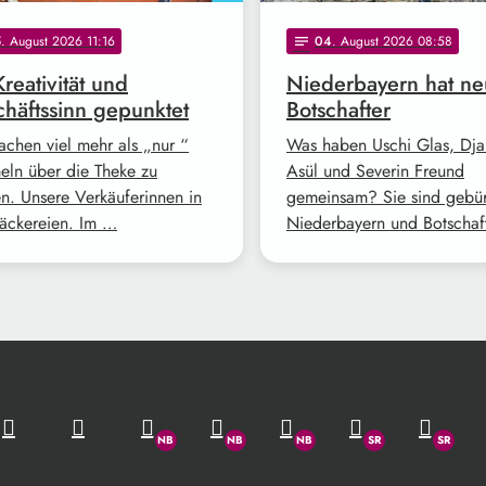
5
. August 2026 11:16
04
. August 2026 08:58
notes
Kreativität und
Niederbayern hat n
häftssinn gepunktet
Botschafter
achen viel mehr als „nur “
Was haben Uschi Glas, Dj
ln über die Theke zu
Asül und Severin Freund
en. Unsere Verkäuferinnen in
gemeinsam? Sie sind gebür
äckereien. Im …
Niederbayern und Botschaf