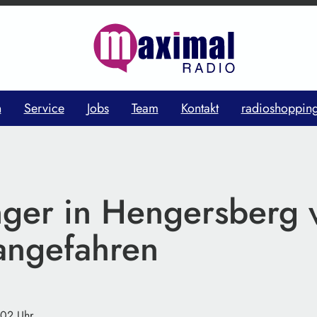
n
Service
Jobs
Team
Kontakt
radioshoppin
ger in Hengersberg 
 angefahren
:02 Uhr