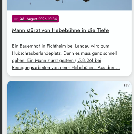
06
. August 2026 10:34
notes
Mann stürzt von Hebebühne in die Tiefe
Ein Bauernhof in Fichtheim bei Landau wird zum
Hubschrauberlandeplatz. Denn es muss ganz schnell
gehen. Ein Mann stürzt gestern ( 5.8.26) bei
Reinigungsarbeiten von einer Hebebühen. Aus drei …
BBV