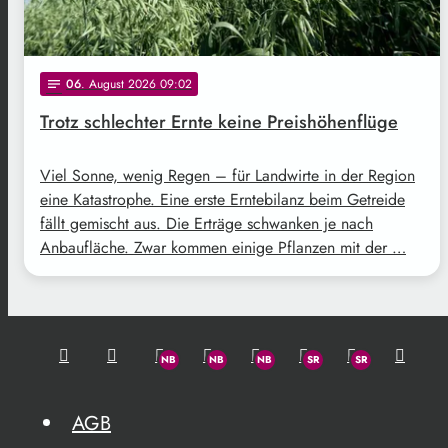
06
. August 2026 09:02
notes
Trotz schlechter Ernte keine Preishöhenflüge
Viel Sonne, wenig Regen – für Landwirte in der Region
eine Katastrophe. Eine erste Erntebilanz beim Getreide
fällt gemischt aus. Die Erträge schwanken je nach
Anbaufläche. Zwar kommen einige Pflanzen mit der …
AGB