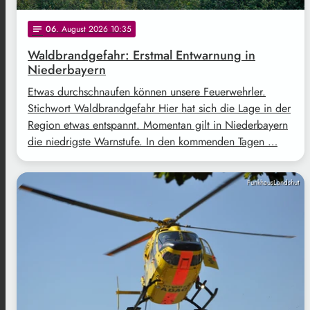
06
. August 2026 10:35
notes
Waldbrandgefahr: Erstmal Entwarnung in
Niederbayern
Etwas durchschnaufen können unsere Feuerwehrler.
Stichwort Waldbrandgefahr Hier hat sich die Lage in der
Region etwas entspannt. Momentan gilt in Niederbayern
die niedrigste Warnstufe. In den kommenden Tagen …
FunkhausLandshut