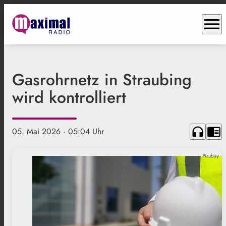
menu
Gasrohrnetz in Straubing
wird kontrolliert
headphones
chrome_reader_mode
05. Mai 2026
· 05:04 Uhr
Pixabay