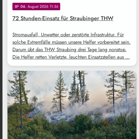
06
. August 2026 11:36
notes
72 Stunden-Einsatz für Straubinger THW
Stromausfall, Unwetter oder zerstörte Infrastruktur. Für
solche Extremfälle müssen unsere Helfer vorbereitet sein.
Darum übt das THW Straubing drei Tage lang nonstop.
Die Helfer retten Verletzte, leuchten Einsatzstellen aus …
Freepik