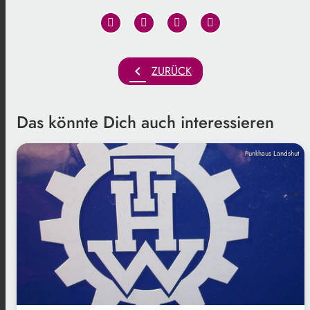
chevron_left
ZURÜCK
Das könnte Dich auch interessieren
Funkhaus Landshut