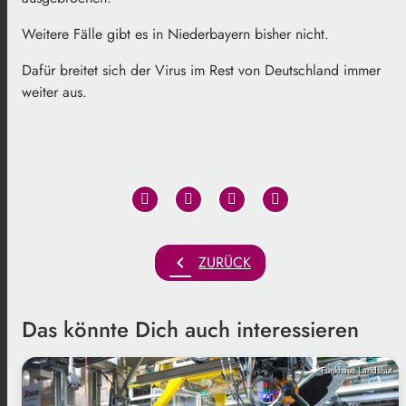
Weitere Fälle gibt es in Niederbayern bisher nicht.
Dafür breitet sich der Virus im Rest von Deutschland immer
weiter aus.
chevron_left
ZURÜCK
Das könnte Dich auch interessieren
Funkhaus Landshut