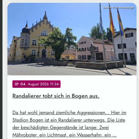
Sandra Prommersberger
04
. August 2026 11:34
notes
Randalierer tobt sich in Bogen aus.
Da hat wohl jemand ziemliche Aggressionen… Hier im
Stadion Bogen ist ein Randalierer unterwegs. Die Liste
der beschädigten Gegenstände ist lange: Zwei
Mähroboter, ein Lichtmast, ein Wasserhahn, ein …