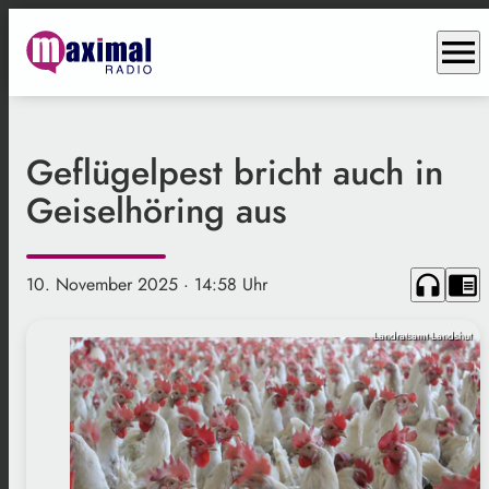
menu
Geflügelpest bricht auch in
Geiselhöring aus
headphones
chrome_reader_mode
10. November 2025
· 14:58 Uhr
Landratsamt Landshut