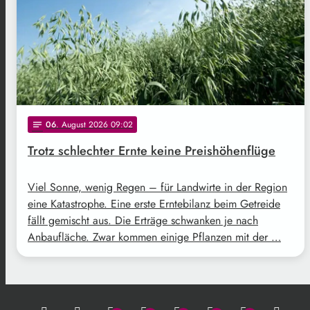
06
. August 2026 09:02
notes
Trotz schlechter Ernte keine Preishöhenflüge
Viel Sonne, wenig Regen – für Landwirte in der Region
eine Katastrophe. Eine erste Erntebilanz beim Getreide
fällt gemischt aus. Die Erträge schwanken je nach
Anbaufläche. Zwar kommen einige Pflanzen mit der …