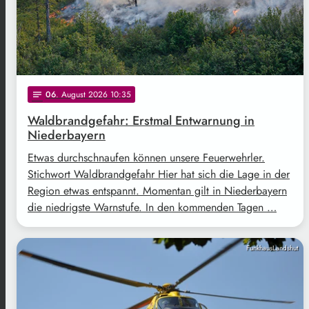
06
. August 2026 10:35
notes
Waldbrandgefahr: Erstmal Entwarnung in
Niederbayern
Etwas durchschnaufen können unsere Feuerwehrler.
Stichwort Waldbrandgefahr Hier hat sich die Lage in der
Region etwas entspannt. Momentan gilt in Niederbayern
die niedrigste Warnstufe. In den kommenden Tagen …
FunkhausLandshut