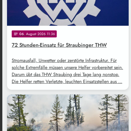
06
. August 2026 11:36
notes
72 Stunden-Einsatz für Straubinger THW
Stromausfall, Unwetter oder zerstörte Infrastruktur. Für
solche Extremfälle müssen unsere Helfer vorbereitet sein.
Darum übt das THW Straubing drei Tage lang nonstop.
Die Helfer retten Verletzte, leuchten Einsatzstellen aus …
Freepik