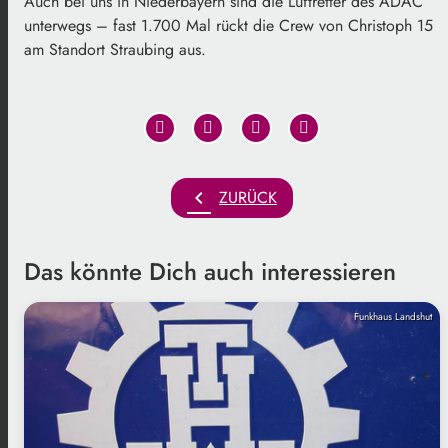
Auch bei uns in Niederbayern sind die Luftretter des ADAC
unterwegs – fast 1.700 Mal rückt die Crew von Christoph 15
am Standort Straubing aus.
chevron_left
ZURÜCK
Das könnte Dich auch interessieren
Funkhaus Landshut