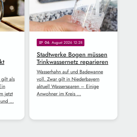
06
. August 2026 12:28
notes
Stadtwerke Bogen müssen
kt
Trinkwassernetz reparieren
Wasserhahn auf und Badewanne
gilt als
voll. Zwar gilt in Niederbayern
Ein
aktuell Wassersparen – Einige
m jetzt
Anwohner im Kreis …
d und …