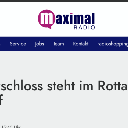
n
Service
Jobs
Team
Kontakt
radioshoppin
schloss steht im Rott
f
· 15:40 Uhr