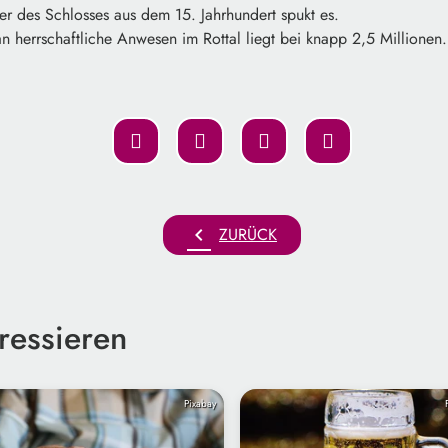
er des Schlosses aus dem 15. Jahrhundert spukt es.
an herrschaftliche Anwesen im Rottal liegt bei knapp 2,5 Millionen.
chevron_left
ZURÜCK
ressieren
Pixabay