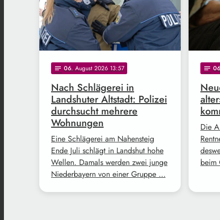
06
. August 2026 13:57
0
notes
notes
Nach Schlägerei in
Neue
Landshuter Altstadt: Polizei
alte
durchsucht mehrere
komm
Wohnungen
Die A
Eine Schlägerei am Nahensteig
Rentne
Ende Juli schlägt in Landshut hohe
deswe
Wellen. Damals werden zwei junge
beim 
Niederbayern von einer Gruppe …