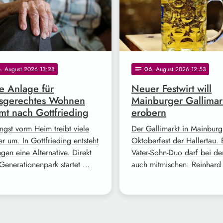
6
. August 2026 13:28
06
. August 2026 12:53
notes
 Anlage für
Neuer Festwirt will
rsgerechtes Wohnen
Mainburger Gallimar
t nach Gottfrieding
erobern
ngst vorm Heim treibt viele
Der Gallimarkt in Mainburg 
r um. In Gottfrieding entsteht
Oktoberfest der Hallertau. 
gen eine Alternative. Direkt
Vater-Sohn-Duo darf bei de
Generationenpark startet …
auch mitmischen: Reinhar