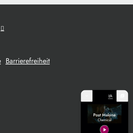
e
Barrierefreiheit
expand_more
manage_search
library_music
Post Malone
Chemical
play_arrow