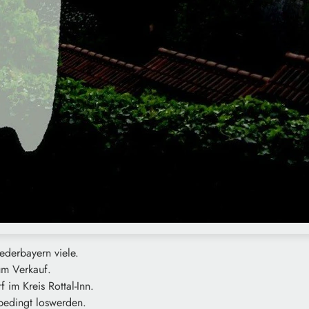
iederbayern viele.
zum Verkauf.
f im Kreis Rottal-Inn.
nbedingt loswerden.