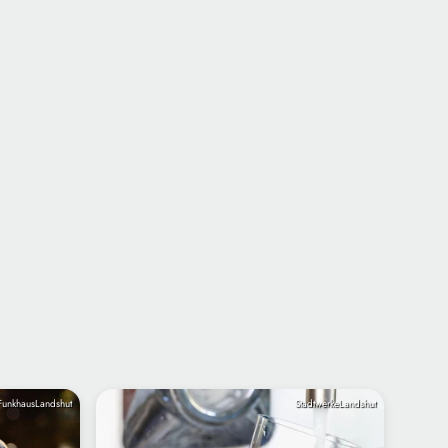
FunkhausLandshut
StadtwerkeLandshut