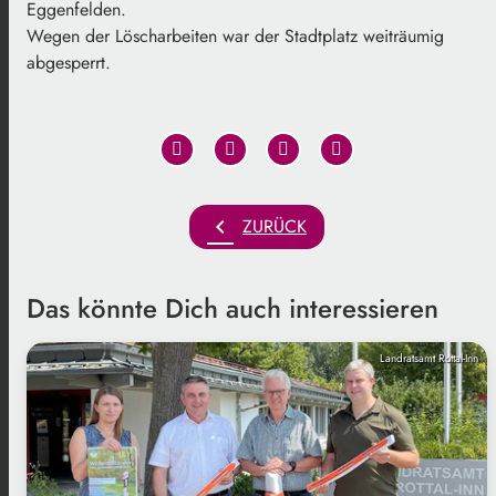
Eggenfelden.
Wegen der Löscharbeiten war der Stadtplatz weiträumig
abgesperrt.
chevron_left
ZURÜCK
Das könnte Dich auch interessieren
Landratsamt Rottal-Inn