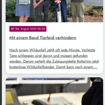
06
. August 2026 08:28
notes
Mit einem Band Tierleid verhindern
Nach einem Wildunfall zählt oft jede Minute. Verletzte
Tiere schleppen sind davon und müssen gefunden
werden. Darum verteilt die Zulassungstelle Rottal-Inn jetzt
kostenlose Wildunfallbänder. Damit kann nach einem …
Polizei