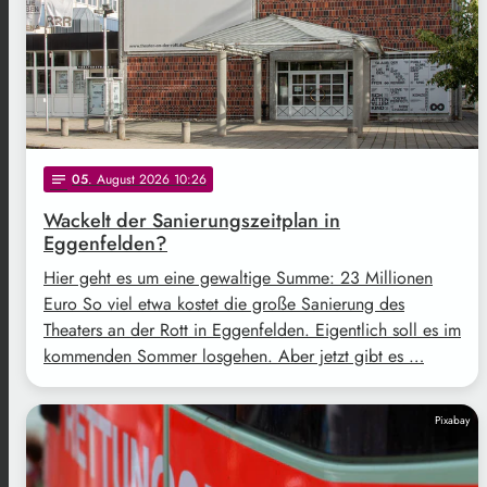
05
. August 2026 10:26
notes
Wackelt der Sanierungszeitplan in
Eggenfelden?
Hier geht es um eine gewaltige Summe: 23 Millionen
Euro So viel etwa kostet die große Sanierung des
Theaters an der Rott in Eggenfelden. Eigentlich soll es im
kommenden Sommer losgehen. Aber jetzt gibt es …
Pixabay