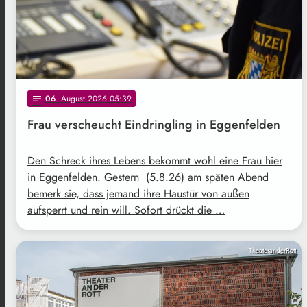
06
. August 2026 05:39
notes
Frau verscheucht Eindringling in Eggenfelden
Den Schreck ihres Lebens bekommt wohl eine Frau hier
in Eggenfelden. Gestern (5.8.26) am späten Abend
bemerk sie, dass jemand ihre Haustür von außen
aufsperrt und rein will. Sofort drückt die …
TheateranderRott