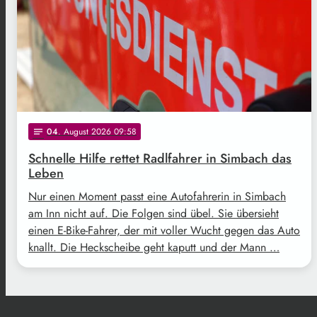
04
. August 2026 09:58
notes
Schnelle Hilfe rettet Radlfahrer in Simbach das
Leben
Nur einen Moment passt eine Autofahrerin in Simbach
am Inn nicht auf. Die Folgen sind übel. Sie übersieht
einen E-Bike-Fahrer, der mit voller Wucht gegen das Auto
knallt. Die Heckscheibe geht kaputt und der Mann …