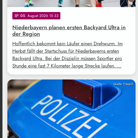
05
. August 2026 15:33
notes
Niederbayern planen ersten Backyard Ultra in
der Region
Hoffentlich bekommt kein Läufer einen Drehwurm. Im
Herbst fällt der Startschuss für Niederbayerns ersten
Backyard Ultra. Bei der Disziplin müssen Sportler pro
Stunde eine fast 7 Kilometer lange Strecke laufen. …
Quelle: Freepik