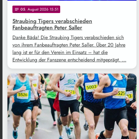
05
. August 2026 15:51
notes
Straubing Tigers verabschieden
Fanbeauftragten Peter Saller
Danke Bäda! Die Straubing Tigers verabschieden sich
von ihrem Fanbeauftragten Peter Saller. Über 20 Jahre
lang ist er für den Verein im Einsatz – hat die
Entwicklung der Fanszene entscheidend mitgeprägt. …
Pixabay