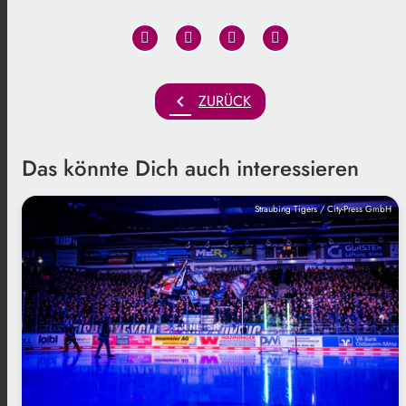
chevron_left
ZURÜCK
Das könnte Dich auch interessieren
Straubing Tigers / City-Press GmbH