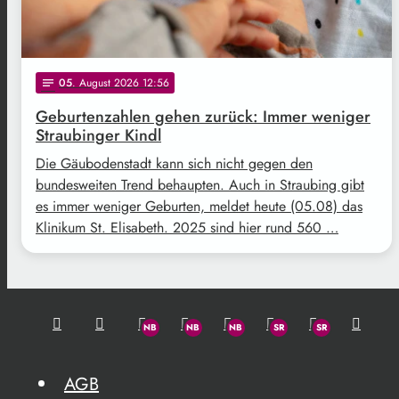
05
. August 2026 12:56
notes
Geburtenzahlen gehen zurück: Immer weniger
Straubinger Kindl
Die Gäubodenstadt kann sich nicht gegen den
bundesweiten Trend behaupten. Auch in Straubing gibt
es immer weniger Geburten, meldet heute (05.08) das
Klinikum St. Elisabeth. 2025 sind hier rund 560 …
AGB