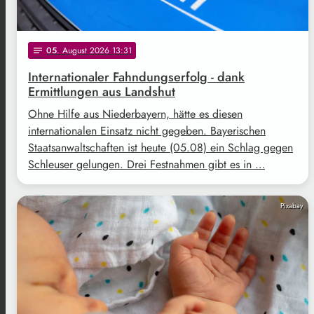
05
. August 2026 13:31
notes
Internationaler Fahndungserfolg - dank
Ermittlungen aus Landshut
Ohne Hilfe aus Niederbayern, hätte es diesen
internationalen Einsatz nicht gegeben. Bayerischen
Staatsanwaltschaften ist heute (05.08) ein Schlag gegen
Schleuser gelungen. Drei Festnahmen gibt es in …
Pixabay