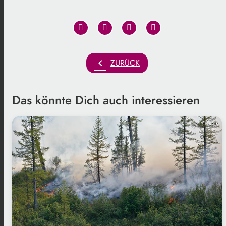
chevron_left
ZURÜCK
Das könnte Dich auch interessieren
Freepik