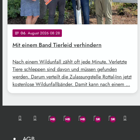
06
. August 2026 08:28
notes
Mit einem Band Tierleid verhindern
Nach einem Wildunfall zählt oft jede Minute. Verletzte
Tiere schleppen sind davon und müssen gefunden
werden. Darum verteilt die Zulassungstelle Rottal-Inn jetzt
kostenlose Wildunfallbänder. Damit kann nach einem …
AGB