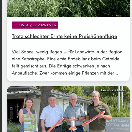
06
. August 2026 09:02
notes
Trotz schlechter Ernte keine Preishöhenflüge
Viel Sonne, wenig Regen – für Landwirte in der Region
eine Katastrophe. Eine erste Erntebilanz beim Getreide
fällt gemischt aus. Die Erträge schwanken je nach
Anbaufläche. Zwar kommen einige Pflanzen mit der …
Landratsamt Rottal-Inn