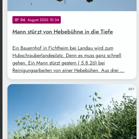
06
. August 2026 10:34
notes
Mann stürzt von Hebebühne in die Tiefe
Ein Bauernhof in Fichtheim bei Landau wird zum
Hubschrauberlandeplatz. Denn es muss ganz schnell
gehen. Ein Mann stürzt gestern ( 5.8.26) bei
Reinigungsarbeiten von einer Hebebühen. Aus drei …
BBV