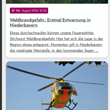
06
. August 2026 10:35
notes
Waldbrandgefahr: Erstmal Entwarnung in
Niederbayern
Etwas durchschnaufen können unsere Feuerwehrler.
Stichwort Waldbrandgefahr Hier hat sich die Lage in der
Region etwas entspannt. Momentan gilt in Niederbayern
die niedrigste Warnstufe. In den kommenden Tagen …
FunkhausLandshut