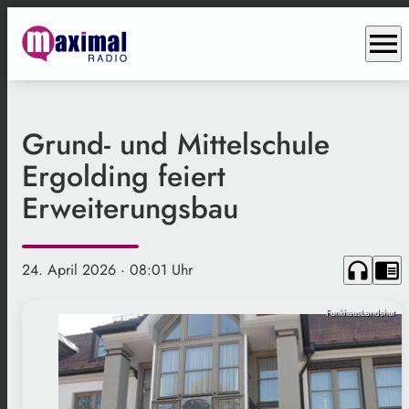
menu
Grund- und Mittelschule
Ergolding feiert
Erweiterungsbau
headphones
chrome_reader_mode
24. April 2026
· 08:01 Uhr
FunkhausLandshut