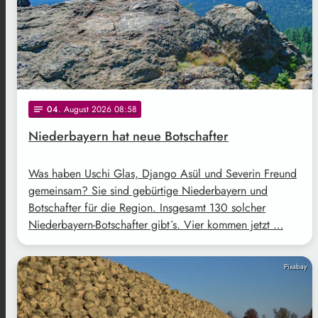
04
. August 2026 08:58
notes
Niederbayern hat neue Botschafter
Was haben Uschi Glas, Django Asül und Severin Freund
gemeinsam? Sie sind gebürtige Niederbayern und
Botschafter für die Region. Insgesamt 130 solcher
Niederbayern-Botschafter gibt´s. Vier kommen jetzt …
Pixabay