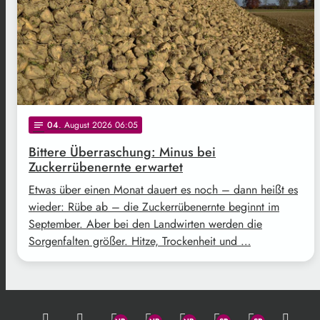
04
. August 2026 06:05
notes
Bittere Überraschung: Minus bei
Zuckerrübenernte erwartet
Etwas über einen Monat dauert es noch – dann heißt es
wieder: Rübe ab – die Zuckerrübenernte beginnt im
September. Aber bei den Landwirten werden die
Sorgenfalten größer. Hitze, Trockenheit und …