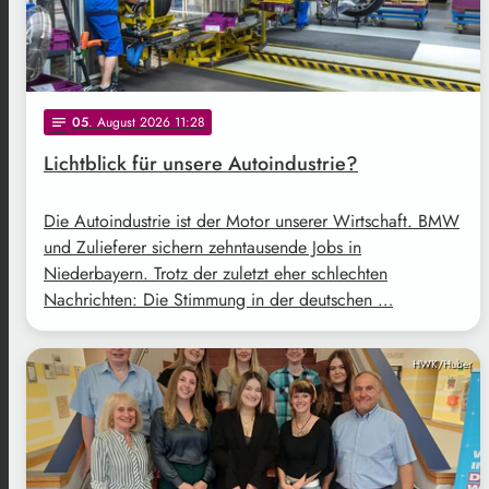
05
. August 2026 11:28
notes
Lichtblick für unsere Autoindustrie?
Die Autoindustrie ist der Motor unserer Wirtschaft. BMW
und Zulieferer sichern zehntausende Jobs in
Niederbayern. Trotz der zuletzt eher schlechten
Nachrichten: Die Stimmung in der deutschen …
HWK/Huber