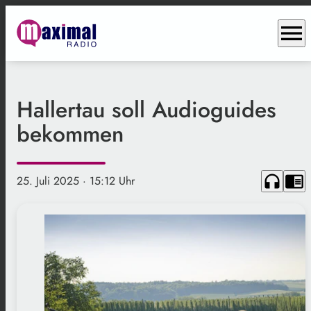
menu
Hallertau soll Audioguides
bekommen
headphones
chrome_reader_mode
25. Juli 2025
· 15:12 Uhr