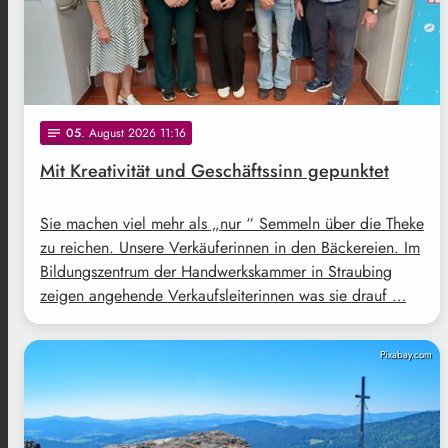
05
. August 2026 11:16
notes
Mit Kreativität und Geschäftssinn gepunktet
Sie machen viel mehr als „nur “ Semmeln über die Theke
zu reichen. Unsere Verkäuferinnen in den Bäckereien. Im
Bildungszentrum der Handwerkskammer in Straubing
zeigen angehende Verkaufsleiterinnen was sie drauf …
Pixabay.com