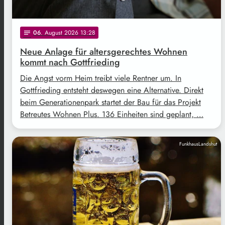
06
. August 2026 13:28
notes
Neue Anlage für altersgerechtes Wohnen
kommt nach Gottfrieding
Die Angst vorm Heim treibt viele Rentner um. In
Gottfrieding entsteht deswegen eine Alternative. Direkt
beim Generationenpark startet der Bau für das Projekt
Betreutes Wohnen Plus. 136 Einheiten sind geplant, …
FunkhausLandshut