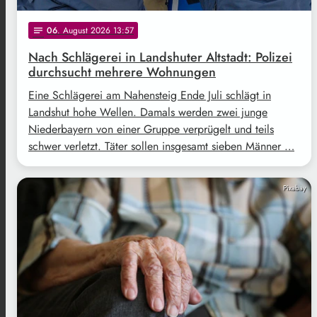
06
. August 2026 13:57
notes
Nach Schlägerei in Landshuter Altstadt: Polizei
durchsucht mehrere Wohnungen
Eine Schlägerei am Nahensteig Ende Juli schlägt in
Landshut hohe Wellen. Damals werden zwei junge
Niederbayern von einer Gruppe verprügelt und teils
schwer verletzt. Täter sollen insgesamt sieben Männer …
Pixabay