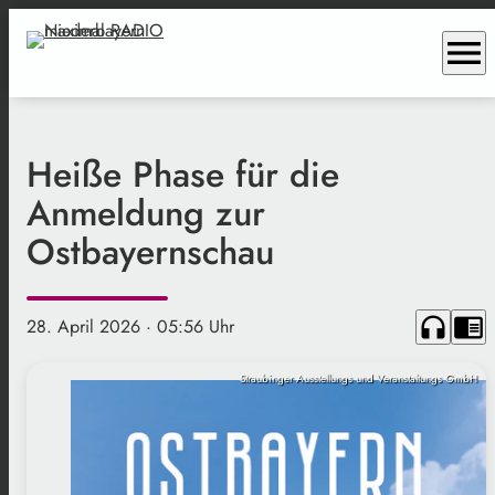
menu
Heiße Phase für die
Anmeldung zur
Ostbayernschau
headphones
chrome_reader_mode
28. April 2026
· 05:56 Uhr
Straubinger Ausstellungs und Veranstaltungs GmbH