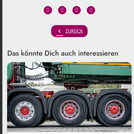
chevron_left
ZURÜCK
Das könnte Dich auch interessieren
pixabay