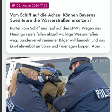
06
. August 2026 17:52
notes
Vom Schiff auf die Achse: Können Bayerns
Spediteure die Wasserstraßen ersetzen?
Runter vom Schiff und rauf auf den LKW? Wegen des
Niedrigwassers fallen aktuell wichtige Wasserstraßen
weg. Bundesverkehrsminister Bilger will handeln und das
Lkw-Fahrverbot an Sonn- und Feiertagen kippen. Aber …
Bundespolizei