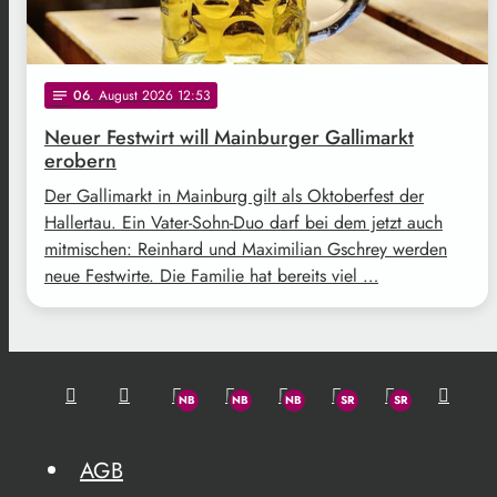
06
. August 2026 12:53
notes
Neuer Festwirt will Mainburger Gallimarkt
erobern
Der Gallimarkt in Mainburg gilt als Oktoberfest der
Hallertau. Ein Vater-Sohn-Duo darf bei dem jetzt auch
mitmischen: Reinhard und Maximilian Gschrey werden
neue Festwirte. Die Familie hat bereits viel …
AGB