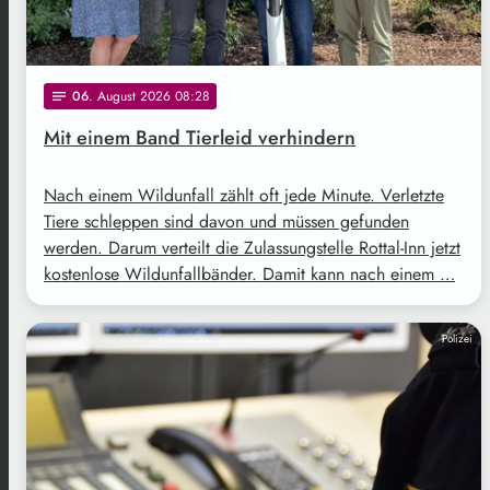
06
. August 2026 08:28
notes
Mit einem Band Tierleid verhindern
Nach einem Wildunfall zählt oft jede Minute. Verletzte
Tiere schleppen sind davon und müssen gefunden
werden. Darum verteilt die Zulassungstelle Rottal-Inn jetzt
kostenlose Wildunfallbänder. Damit kann nach einem …
Polizei