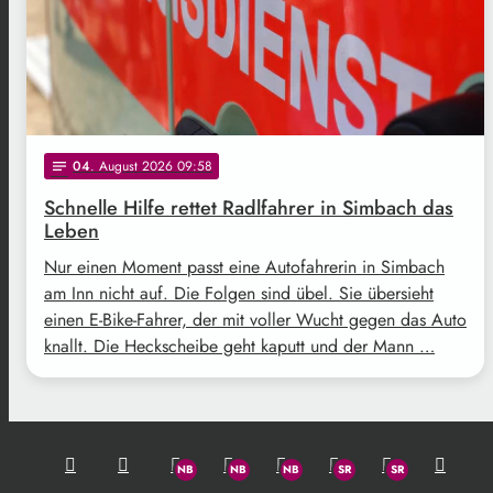
04
. August 2026 09:58
notes
Schnelle Hilfe rettet Radlfahrer in Simbach das
Leben
Nur einen Moment passt eine Autofahrerin in Simbach
am Inn nicht auf. Die Folgen sind übel. Sie übersieht
einen E-Bike-Fahrer, der mit voller Wucht gegen das Auto
knallt. Die Heckscheibe geht kaputt und der Mann …