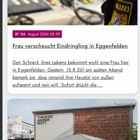
06
. August 2026 05:39
notes
Frau verscheucht Eindringling in Eggenfelden
Den Schreck ihres Lebens bekommt wohl eine Frau hier
in Eggenfelden. Gestern (5.8.26) am späten Abend
bemerk sie, dass jemand ihre Haustür von außen
aufsperrt und rein will. Sofort drückt die …
TheateranderRott