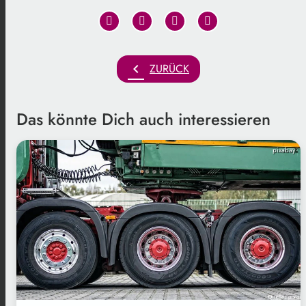
chevron_left
ZURÜCK
Das könnte Dich auch interessieren
pixabay