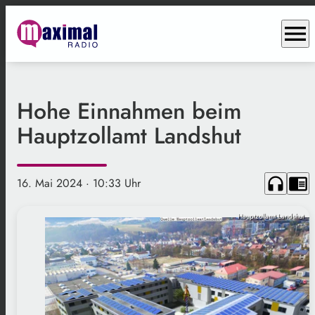
menu
Hohe Einnahmen beim
Hauptzollamt Landshut
headphones
chrome_reader_mode
16. Mai 2024
· 10:33 Uhr
Hauptzollamt Landshut