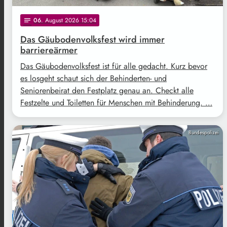
06
. August 2026 15:04
notes
Das Gäubodenvolksfest wird immer
barriereärmer
Das Gäubodenvolksfest ist für alle gedacht. Kurz bevor
es losgeht schaut sich der Behinderten- und
Seniorenbeirat den Festplatz genau an. Checkt alle
Festzelte und Toiletten für Menschen mit Behinderung. …
Bundespolizei