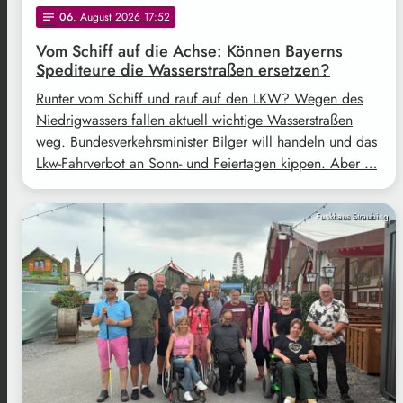
06
. August 2026 17:52
notes
Vom Schiff auf die Achse: Können Bayerns
Spediteure die Wasserstraßen ersetzen?
Runter vom Schiff und rauf auf den LKW? Wegen des
Niedrigwassers fallen aktuell wichtige Wasserstraßen
weg. Bundesverkehrsminister Bilger will handeln und das
Lkw-Fahrverbot an Sonn- und Feiertagen kippen. Aber …
Funkhaus Straubing