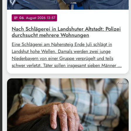
06
. August 2026 13:57
notes
Nach Schlägerei in Landshuter Altstadt: Polizei
durchsucht mehrere Wohnungen
Eine Schlägerei am Nahensteig Ende Juli schlägt in
Landshut hohe Wellen. Damals werden zwei junge
Niederbayern von einer Gruppe verprügelt und teils
schwer verletzt. Täter sollen insgesamt sieben Männer …
Pixabay