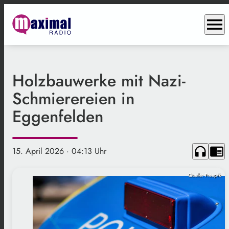
menu
Holzbauwerke mit Nazi-
Schmierereien in
Eggenfelden
headphones
chrome_reader_mode
15. April 2026
· 04:13 Uhr
Quelle: Freepik