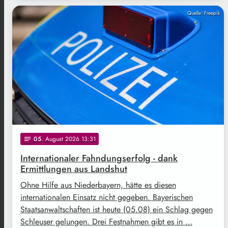
Quelle: Freepik
05
. August 2026 13:31
notes
Internationaler Fahndungserfolg - dank
Ermittlungen aus Landshut
Ohne Hilfe aus Niederbayern, hätte es diesen
internationalen Einsatz nicht gegeben. Bayerischen
Staatsanwaltschaften ist heute (05.08) ein Schlag gegen
Schleuser gelungen. Drei Festnahmen gibt es in …