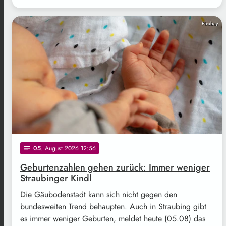
Pixabay
05
. August 2026 12:56
notes
Geburtenzahlen gehen zurück: Immer weniger
Straubinger Kindl
Die Gäubodenstadt kann sich nicht gegen den
bundesweiten Trend behaupten. Auch in Straubing gibt
es immer weniger Geburten, meldet heute (05.08) das