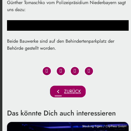
Günther Tomaschko vom Polizeipräsidium Niederbayern sagt
uns dazu:
Beide Bauwerke sind auf den Behindertenparkplatz der
Behörde gestellt worden.
chevron_left
ZURÜCK
Das könnte Dich auch interessieren
Straubing Tigers / City-Press GmbH