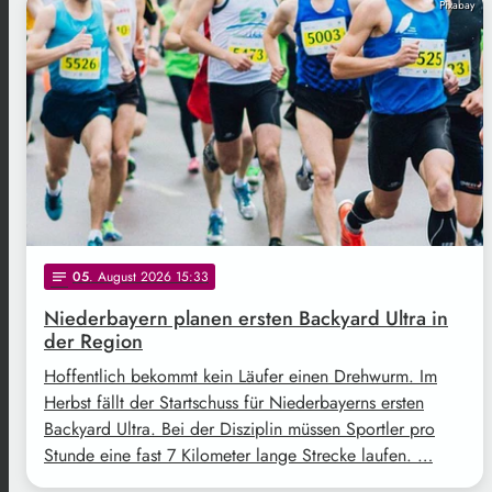
Pixabay
05
. August 2026 15:33
notes
Niederbayern planen ersten Backyard Ultra in
der Region
Hoffentlich bekommt kein Läufer einen Drehwurm. Im
Herbst fällt der Startschuss für Niederbayerns ersten
Backyard Ultra. Bei der Disziplin müssen Sportler pro
Stunde eine fast 7 Kilometer lange Strecke laufen. …