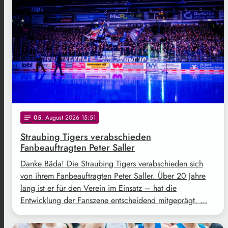
05
. August 2026 15:51
notes
Straubing Tigers verabschieden
Fanbeauftragten Peter Saller
Danke Bäda! Die Straubing Tigers verabschieden sich
von ihrem Fanbeauftragten Peter Saller. Über 20 Jahre
lang ist er für den Verein im Einsatz – hat die
Entwicklung der Fanszene entscheidend mitgeprägt. …