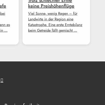
Trotz schlechter Ernte
efe
keine Preishöhenflüge
 bei
Viel Sonne, wenig Regen – für
Landwirte in der Region eine
enn es
Katastrophe. Eine erste Erntebilanz
Ein …
beim Getreide fällt gemischt …