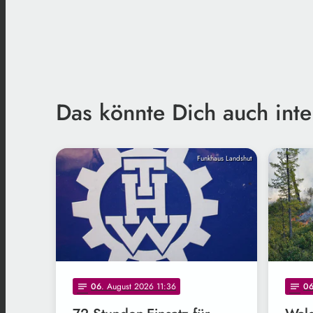
Das könnte Dich auch inte
Funkhaus Landshut
06
. August 2026 11:36
0
notes
notes