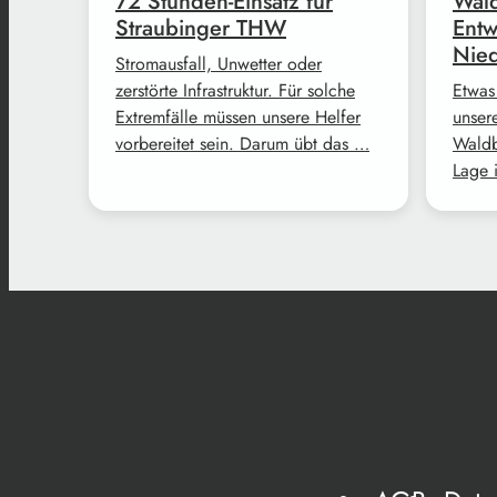
72 Stunden-Einsatz für
Wald
Straubinger THW
Entw
Nie
Stromausfall, Unwetter oder
zerstörte Infrastruktur. Für solche
Etwas
Extremfälle müssen unsere Helfer
unser
vorbereitet sein. Darum übt das …
Waldb
Lage 