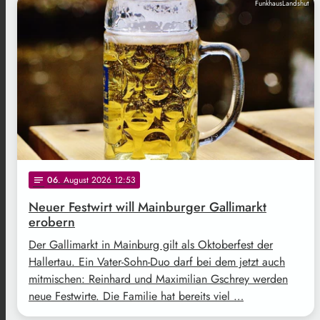
FunkhausLandshut
06
. August 2026 12:53
notes
Neuer Festwirt will Mainburger Gallimarkt
erobern
Der Gallimarkt in Mainburg gilt als Oktoberfest der
Hallertau. Ein Vater-Sohn-Duo darf bei dem jetzt auch
mitmischen: Reinhard und Maximilian Gschrey werden
neue Festwirte. Die Familie hat bereits viel …