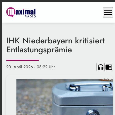
menu
IHK Niederbayern kritisiert
Entlastungsprämie
headphones
chrome_reader_mode
20. April 2026
· 08:22 Uhr
pixabay