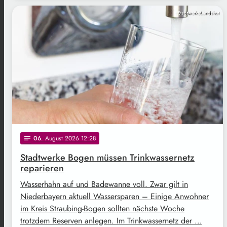
StadtwerkeLandshut
06
. August 2026 12:28
notes
Stadtwerke Bogen müssen Trinkwassernetz
reparieren
Wasserhahn auf und Badewanne voll. Zwar gilt in
Niederbayern aktuell Wassersparen – Einige Anwohner
im Kreis Straubing-Bogen sollten nächste Woche
trotzdem Reserven anlegen. Im Trinkwassernetz der …