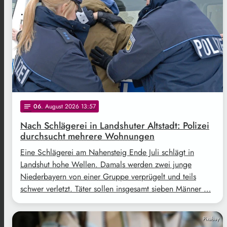
06
. August 2026 13:57
notes
Nach Schlägerei in Landshuter Altstadt: Polizei
durchsucht mehrere Wohnungen
Eine Schlägerei am Nahensteig Ende Juli schlägt in
Landshut hohe Wellen. Damals werden zwei junge
Niederbayern von einer Gruppe verprügelt und teils
schwer verletzt. Täter sollen insgesamt sieben Männer …
Pixabay