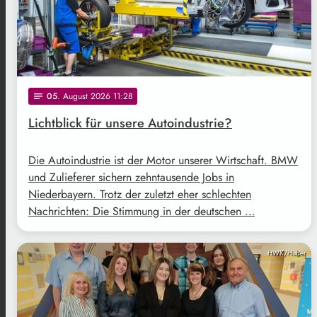
05
. August 2026 11:28
notes
Lichtblick für unsere Autoindustrie?
Die Autoindustrie ist der Motor unserer Wirtschaft. BMW
und Zulieferer sichern zehntausende Jobs in
Niederbayern. Trotz der zuletzt eher schlechten
Nachrichten: Die Stimmung in der deutschen …
HWK/Huber