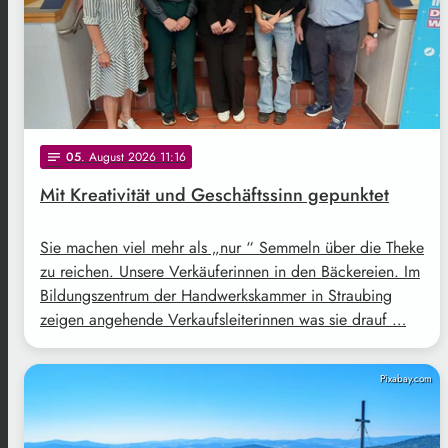
05
. August 2026 11:16
notes
Mit Kreativität und Geschäftssinn gepunktet
Sie machen viel mehr als „nur “ Semmeln über die Theke
zu reichen. Unsere Verkäuferinnen in den Bäckereien. Im
Bildungszentrum der Handwerkskammer in Straubing
zeigen angehende Verkaufsleiterinnen was sie drauf …
Pixabay.com