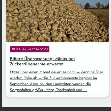
04
. August 2026 06:05
notes
Bittere Überraschung: Minus bei
Zuckerrübenernte erwartet
Etwas über einen Monat dauert es noch – dann heißt es
wieder: Rübe ab – die Zuckerrübenernte beginnt im
September. Aber bei den Landwirten werden die
Sorgenfalten größer. Hitze, Trockenheit und …