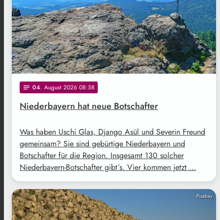
04
. August 2026 08:58
notes
Niederbayern hat neue Botschafter
Was haben Uschi Glas, Django Asül und Severin Freund
gemeinsam? Sie sind gebürtige Niederbayern und
Botschafter für die Region. Insgesamt 130 solcher
Niederbayern-Botschafter gibt´s. Vier kommen jetzt …
Pixabay