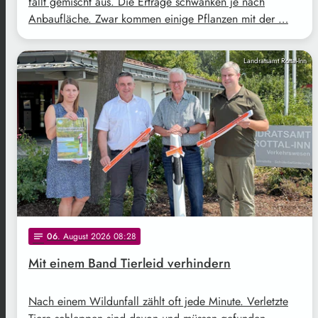
fällt gemischt aus. Die Erträge schwanken je nach
Anbaufläche. Zwar kommen einige Pflanzen mit der …
Landratsamt Rottal-Inn
06
. August 2026 08:28
notes
Mit einem Band Tierleid verhindern
Nach einem Wildunfall zählt oft jede Minute. Verletzte