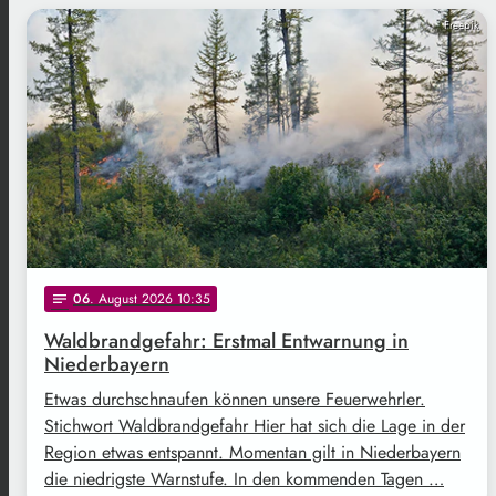
Freepik
06
. August 2026 10:35
notes
Waldbrandgefahr: Erstmal Entwarnung in
Niederbayern
Etwas durchschnaufen können unsere Feuerwehrler.
Stichwort Waldbrandgefahr Hier hat sich die Lage in der
Region etwas entspannt. Momentan gilt in Niederbayern
die niedrigste Warnstufe. In den kommenden Tagen …