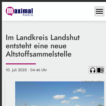
menu
Im Landkreis Landshut
entsteht eine neue
Altstoffsammelstelle
headphones
chrome_reader_mode
10. Juli 2025
· 04:46 Uhr
Landratsamt Landshut