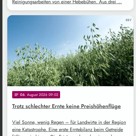
Reinigungsarbeiten von einer Hebebühen. Aus drei …
BBV
06
. August 2026 09:02
notes
Trotz schlechter Ernte keine Preishöhenflüge
Viel Sonne, wenig Regen – für Landwirte in der Region
eine Katastrophe. Eine erste Erntebilanz beim Getreide