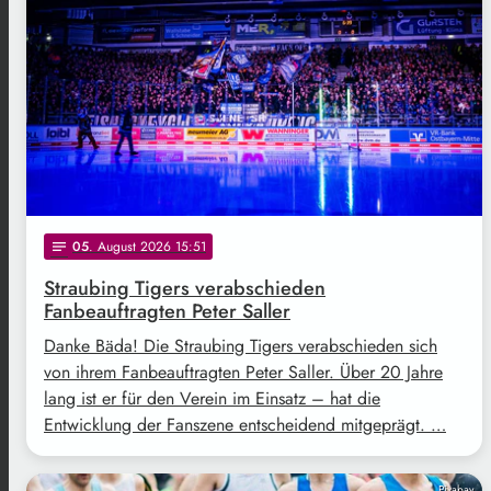
05
. August 2026 15:51
notes
Straubing Tigers verabschieden
Fanbeauftragten Peter Saller
Danke Bäda! Die Straubing Tigers verabschieden sich
von ihrem Fanbeauftragten Peter Saller. Über 20 Jahre
lang ist er für den Verein im Einsatz – hat die
Entwicklung der Fanszene entscheidend mitgeprägt. …
Pixabay