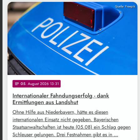
Quelle: Freepik
05
. August 2026 13:31
notes
Internationaler Fahndungserfolg - dank
Ermittlungen aus Landshut
Ohne Hilfe aus Niederbayern, hätte es diesen
internationalen Einsatz nicht gegeben. Bayerischen
Staatsanwaltschaften ist heute (05.08) ein Schlag gegen
Schleuser gelungen. Drei Festnahmen gibt es in …