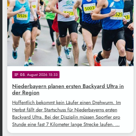
05
. August 2026 15:33
notes
Niederbayern planen ersten Backyard Ultra in
der Region
Hoffentlich bekommt kein Läufer einen Drehwurm. Im
Herbst fällt der Startschuss für Niederbayerns ersten
Backyard Ultra. Bei der Disziplin müssen Sportler pro
Stunde eine fast 7 Kilometer lange Strecke laufen. …