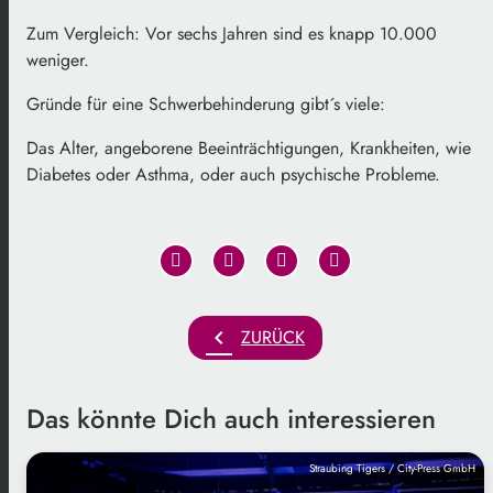
Zum Vergleich: Vor sechs Jahren sind es knapp 10.000
weniger.
Gründe für eine Schwerbehinderung gibt´s viele:
Das Alter, angeborene Beeinträchtigungen, Krankheiten, wie
Diabetes oder Asthma, oder auch psychische Probleme.
chevron_left
ZURÜCK
Das könnte Dich auch interessieren
Straubing Tigers / City-Press GmbH