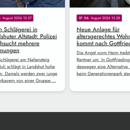
6
. August 2026 13:57
06
. August 2026 13:28
notes
 Schlägerei in
Neue Anlage für
shuter Altstadt: Polizei
altersgerechtes Woh
hsucht mehrere
kommt nach Gottfrie
nungen
Die Angst vorm Heim treibt
Schlägerei am Nahensteig
Rentner um. In Gottfrieding
Juli schlägt in Landshut hohe
deswegen eine Alternative. 
n. Damals werden zwei junge
beim Generationenpark sta
rbayern von einer Gruppe …