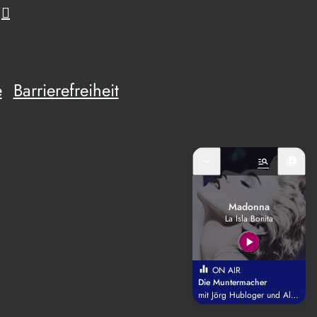
e
Barrierefreiheit
expand_more
manage_search
library_music
Madonna
La Isla Bonita
play_arrow
equalizer
ON AIR
Die Muntermacher
mit Jörg Hubloger und Alex Ammer