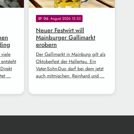
06
. August 2026 12:53
notes
Neuer Festwirt will
nen
Mainburger Gallimarkt
ding
erobern
 viele
Der Gallimarkt in Mainburg gilt als
 entsteht
Oktoberfest der Hallertau. Ein
Direkt
Vater-Sohn-Duo darf bei dem jetzt
rtet …
auch mitmischen: Reinhard und …