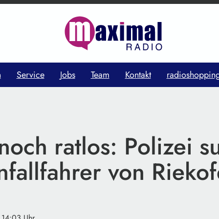
n
Service
Jobs
Team
Kontakt
radioshoppin
och ratlos: Polizei s
fallfahrer von Rieko
· 14:03 Uhr