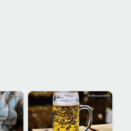
Pixabay
FunkhausLandshut