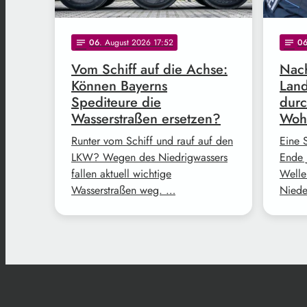
06
. August 2026 17:52
0
notes
notes
Vom Schiff auf die Achse:
Nach
Können Bayerns
Land
Spediteure die
durc
Wasserstraßen ersetzen?
Woh
Runter vom Schiff und rauf auf den
Eine 
LKW? Wegen des Niedrigwassers
Ende 
fallen aktuell wichtige
Welle
Wasserstraßen weg. …
Niede