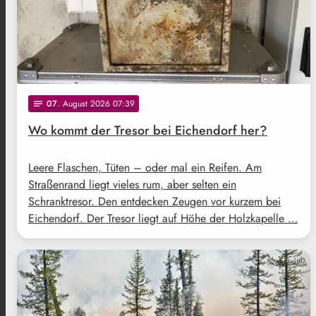
07
. August 2026 07:39
notes
Wo kommt der Tresor bei Eichendorf her?
Leere Flaschen, Tüten – oder mal ein Reifen. Am
Straßenrand liegt vieles rum, aber selten ein
Schranktresor. Den entdecken Zeugen vor kurzem bei
Eichendorf. Der Tresor liegt auf Höhe der Holzkapelle …
Freepik