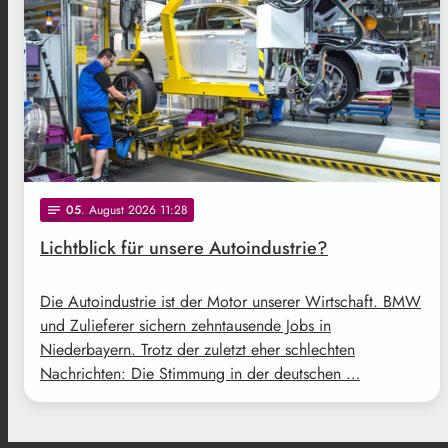
05
. August 2026 11:28
notes
Lichtblick für unsere Autoindustrie?
Die Autoindustrie ist der Motor unserer Wirtschaft. BMW
und Zulieferer sichern zehntausende Jobs in
Niederbayern. Trotz der zuletzt eher schlechten
Nachrichten: Die Stimmung in der deutschen …