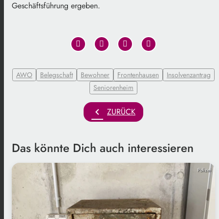
Geschäftsführung ergeben.
AWO
Belegschaft
Bewohner
Frontenhausen
Insolvenzantrag
Seniorenheim
chevron_left
ZURÜCK
Das könnte Dich auch interessieren
Polizei