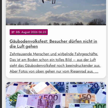
05
. August 2026 06:23
notes
Gäubodenvolksfest: Besucher dürfen nicht in
die Luft gehen
Zehntausende Menschen und wirbelnde Fahrgeschäfte.
Das ist am Boden schon ein tolles Bild – aus der Luft
sieht das Gäubodenvolksfest noch beeindruckender aus.
Aber Fotos von oben gehen nur vom Riesenrad aus. …
BVZ