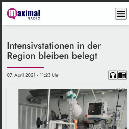
menu
Intensivstationen in der
Region bleiben belegt
headphones
chrome_reader_mode
07. April 2021
· 11:23 Uhr
Pixabay