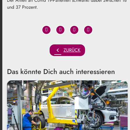
Der Anteil an Covid 19-Patienten schwankt dabei zwischen 18
und 37 Prozent.
chevron_left
ZURÜCK
Das könnte Dich auch interessieren
Funkhaus Landshut