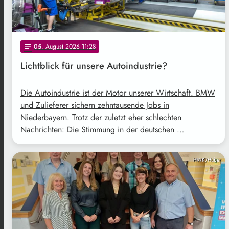
05
. August 2026 11:28
notes
Lichtblick für unsere Autoindustrie?
Die Autoindustrie ist der Motor unserer Wirtschaft. BMW
und Zulieferer sichern zehntausende Jobs in
Niederbayern. Trotz der zuletzt eher schlechten
Nachrichten: Die Stimmung in der deutschen …
HWK/Huber