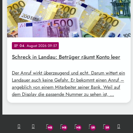
04
. August 2026 09:57
notes
Schreck in Landau: Betrüger räumt Konto leer
Der Anruf wirkt überzeugend und echt. Darum wittert ein
Landauer auch keine Gefahr. Er bekommt einen Anruf –
angeblich von einem Mitarbeiter seiner Bank. Weil auf
dem Display die passende Nummer zu sehen ist, …