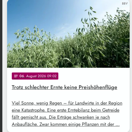
BBV
06
. August 2026 09:02
notes
Trotz schlechter Ernte keine Preishöhenflüge
Viel Sonne, wenig Regen – für Landwirte in der Region
eine Katastrophe. Eine erste Erntebilanz beim Getreide
fällt gemischt aus. Die Erträge schwanken je nach
Anbaufläche. Zwar kommen einige Pflanzen mit der …