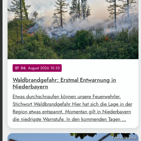
06
. August 2026 10:35
notes
Waldbrandgefahr: Erstmal Entwarnung in
Niederbayern
Etwas durchschnaufen können unsere Feuerwehrler.
Stichwort Waldbrandgefahr Hier hat sich die Lage in der
Region etwas entspannt. Momentan gilt in Niederbayern
die niedrigste Warnstufe. In den kommenden Tagen …
FunkhausLandshut