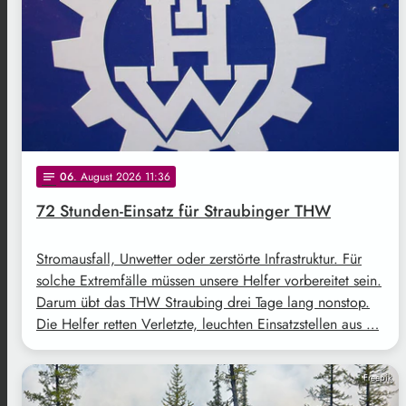
06
. August 2026 11:36
notes
72 Stunden-Einsatz für Straubinger THW
Stromausfall, Unwetter oder zerstörte Infrastruktur. Für
solche Extremfälle müssen unsere Helfer vorbereitet sein.
Darum übt das THW Straubing drei Tage lang nonstop.
Die Helfer retten Verletzte, leuchten Einsatzstellen aus …
Freepik