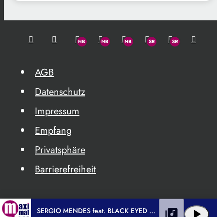
AGB
Datenschutz
Impressum
Empfang
Privatsphäre
Barrierefreiheit
SERGIO MENDES feat. BLACK EYED PEAS
library_music
play_arrow