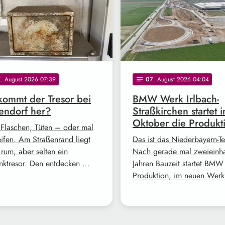
7
. August 2026 07:39
07
. August 2026 04:04
notes
ommt der Tresor bei
BMW Werk Irlbach-
endorf her?
Straßkirchen startet 
Oktober die Produkt
 Flaschen, Tüten – oder mal
eifen. Am Straßenrand liegt
Das ist das Niederbayern-T
 rum, aber selten ein
Nach gerade mal zweieinh
nktresor. Den entdecken …
Jahren Bauzeit startet BMW
Produktion, im neuen Werk