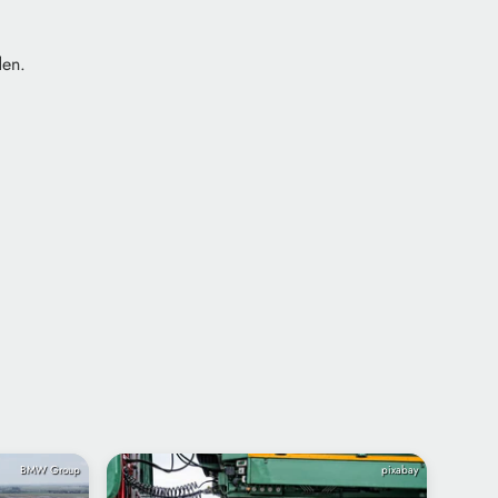
den.
BMW Group
pixabay