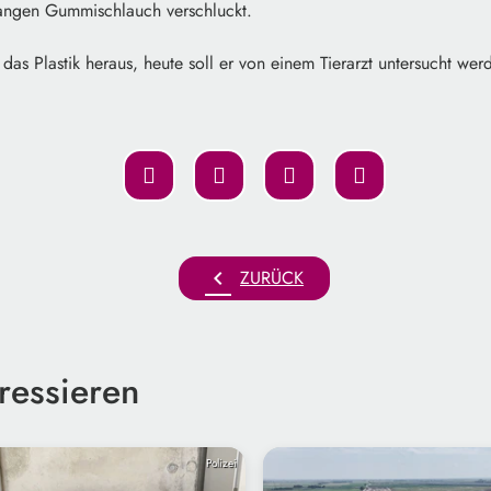
langen Gummischlauch verschluckt.
das Plastik heraus, heute soll er von einem Tierarzt untersucht wer
chevron_left
ZURÜCK
ressieren
Polizei