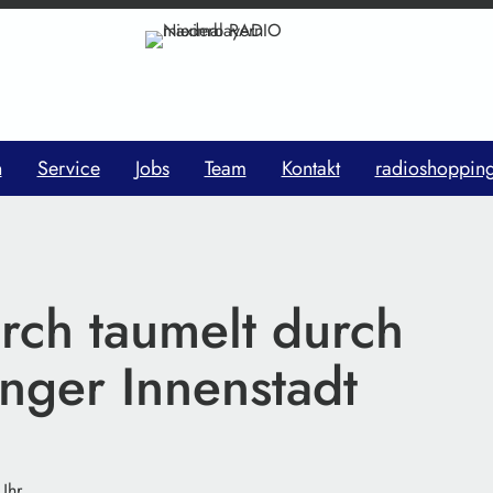
n
Service
Jobs
Team
Kontakt
radioshoppin
rch taumelt durch
nger Innenstadt
Uhr