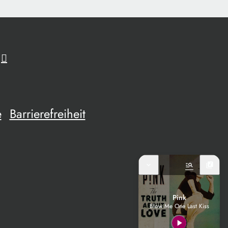
e
Barrierefreiheit
expand_more
manage_search
library_music
Pink
Blow Me One Last Kiss
play_arrow