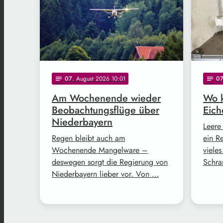
07
. August 2026 10:01
0
notes
notes
Am Wochenende wieder
Wo k
Beobachtungsflüge über
Eich
Niederbayern
Leere
Regen bleibt auch am
ein R
Wochenende Mangelware –
vieles
deswegen sorgt die Regierung von
Schra
Niederbayern lieber vor. Von …