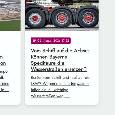
06
. August 2026 17:52
notes
Vom Schiff auf die Achse:
im
Können Bayerns
ion
Spediteure die
Wasserstraßen ersetzen?
empo.
alb
Runter vom Schiff und rauf auf den
 seine
LKW? Wegen des Niedrigwassers
 in …
fallen aktuell wichtige
Wasserstraßen weg. …