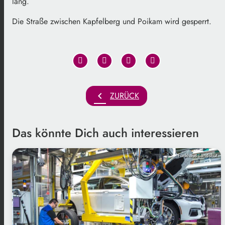
lang.
Die Straße zwischen Kapfelberg und Poikam wird gesperrt.
chevron_left
ZURÜCK
Das könnte Dich auch interessieren
Funkhaus Landshut