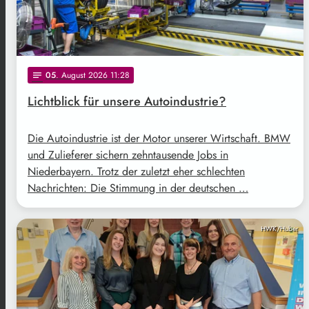
05
. August 2026 11:28
notes
Lichtblick für unsere Autoindustrie?
Die Autoindustrie ist der Motor unserer Wirtschaft. BMW
und Zulieferer sichern zehntausende Jobs in
Niederbayern. Trotz der zuletzt eher schlechten
Nachrichten: Die Stimmung in der deutschen …
HWK/Huber