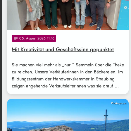
05
. August 2026 11:16
notes
Mit Kreativität und Geschäftssinn gepunktet
Sie machen viel mehr als „nur “ Semmeln über die Theke
zu reichen. Unsere Verkäuferinnen in den Bäckereien. Im
Bildungszentrum der Handwerkskammer in Straubing
zeigen angehende Verkaufsleiterinnen was sie drauf …
Pixabay.com