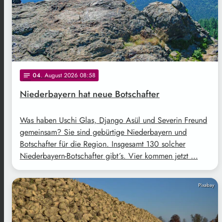
04
. August 2026 08:58
notes
Niederbayern hat neue Botschafter
Was haben Uschi Glas, Django Asül und Severin Freund
gemeinsam? Sie sind gebürtige Niederbayern und
Botschafter für die Region. Insgesamt 130 solcher
Niederbayern-Botschafter gibt´s. Vier kommen jetzt …
Pixabay