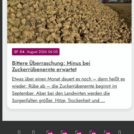
04
. August 2026 06:05
notes
Bittere Überraschung: Minus bei
Zuckerrübenernte erwartet
Etwas über einen Monat dauert es noch – dann heißt es
wieder: Rübe ab – die Zuckerrübenernte beginnt im
September. Aber bei den Landwirten werden die
Sorgenfalten größer. Hitze, Trockenheit und …