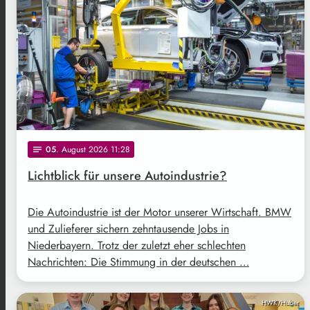
05
. August 2026 11:28
notes
Lichtblick für unsere Autoindustrie?
Die Autoindustrie ist der Motor unserer Wirtschaft. BMW
und Zulieferer sichern zehntausende Jobs in
Niederbayern. Trotz der zuletzt eher schlechten
Nachrichten: Die Stimmung in der deutschen …
HWK/Huber