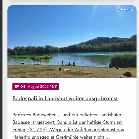
Matthias Löw
04
. August 2026 11:11
notes
Badespaß in Landshut weiter ausgebremst
Perfektes Badewetter – und ein beliebter Landshuter
Badesee ist gesperrt. Schuld ist der heftige Sturm am
Freitag (31.7.26). Wegen der Aufräumarbeiten ist das
Naherholungsgebiet Gretlmühle weiter nicht …