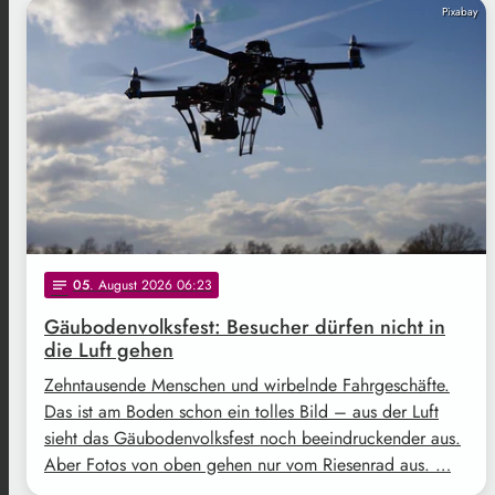
Pixabay
05
. August 2026 06:23
notes
Gäubodenvolksfest: Besucher dürfen nicht in
die Luft gehen
Zehntausende Menschen und wirbelnde Fahrgeschäfte.
Das ist am Boden schon ein tolles Bild – aus der Luft
sieht das Gäubodenvolksfest noch beeindruckender aus.
Aber Fotos von oben gehen nur vom Riesenrad aus. …