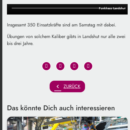
Funkhaus Landshut
Insgesamt 350 Einsatzkräfte sind am Samstag mit dabei.
Übungen von solchem Kaliber gibts in Landshut nur alle zwei
bis drei Jahre.
chevron_left
ZURÜCK
Das könnte Dich auch interessieren
Funkhaus Landshut