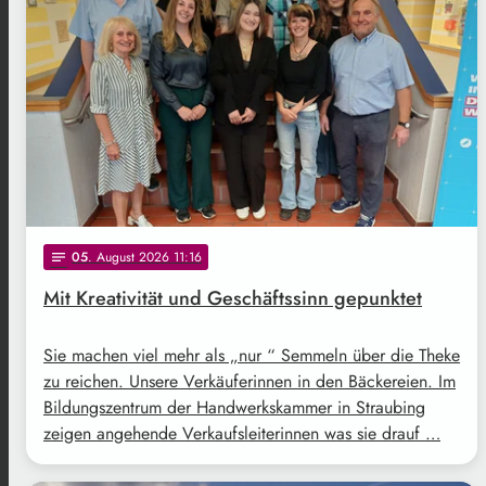
05
. August 2026 11:16
notes
Mit Kreativität und Geschäftssinn gepunktet
Sie machen viel mehr als „nur “ Semmeln über die Theke
zu reichen. Unsere Verkäuferinnen in den Bäckereien. Im
Bildungszentrum der Handwerkskammer in Straubing
zeigen angehende Verkaufsleiterinnen was sie drauf …