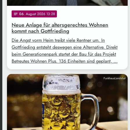
06
. August 2026 13:28
notes
Neue Anlage für altersgerechtes Wohnen
kommt nach Gottfrieding
Die Angst vorm Heim treibt viele Rentner um. In
Gottfrieding entsteht deswegen eine Alternative. Direkt
beim Generationenpark startet der Bau für das Projekt
Betreutes Wohnen Plus. 136 Einheiten sind geplant, …
FunkhausLandshut