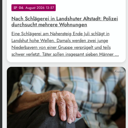
06
. August 2026 13:57
notes
Nach Schlägerei in Landshuter Altstadt: Polizei
durchsucht mehrere Wohnungen
Eine Schlägerei am Nahensteig Ende Juli schlägt in
Landshut hohe Wellen. Damals werden zwei junge
Niederbayern von einer Gruppe verprügelt und teils
schwer verletzt. Täter sollen insgesamt sieben Männer …
Pixabay