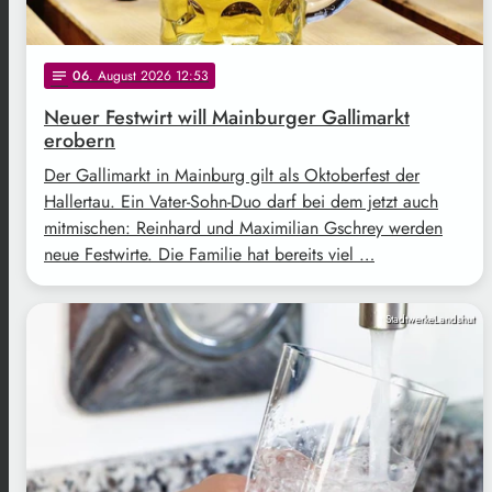
06
. August 2026 12:53
notes
Neuer Festwirt will Mainburger Gallimarkt
erobern
Der Gallimarkt in Mainburg gilt als Oktoberfest der
Hallertau. Ein Vater-Sohn-Duo darf bei dem jetzt auch
mitmischen: Reinhard und Maximilian Gschrey werden
neue Festwirte. Die Familie hat bereits viel …
StadtwerkeLandshut