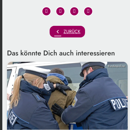
chevron_left
ZURÜCK
Das könnte Dich auch interessieren
Bundespolizei