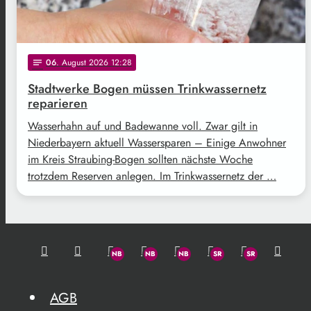
06
. August 2026 12:28
notes
Stadtwerke Bogen müssen Trinkwassernetz
reparieren
Wasserhahn auf und Badewanne voll. Zwar gilt in
Niederbayern aktuell Wassersparen – Einige Anwohner
im Kreis Straubing-Bogen sollten nächste Woche
trotzdem Reserven anlegen. Im Trinkwassernetz der …
AGB