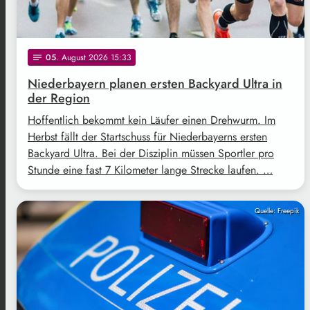
05
. August 2026 15:33
notes
Niederbayern planen ersten Backyard Ultra in
der Region
Hoffentlich bekommt kein Läufer einen Drehwurm. Im
Herbst fällt der Startschuss für Niederbayerns ersten
Backyard Ultra. Bei der Disziplin müssen Sportler pro
Stunde eine fast 7 Kilometer lange Strecke laufen. …
Quelle: Freepik