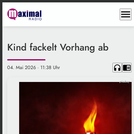
menu
Kind fackelt Vorhang ab
headphones
chrome_reader_mode
04. Mai 2026
· 11:38 Uhr
pixabay