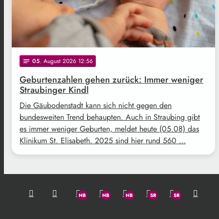
05
. August 2026 12:56
notes
Geburtenzahlen gehen zurück: Immer weniger
Straubinger Kindl
Die Gäubodenstadt kann sich nicht gegen den
bundesweiten Trend behaupten. Auch in Straubing gibt
es immer weniger Geburten, meldet heute (05.08) das
Klinikum St. Elisabeth. 2025 sind hier rund 560 …