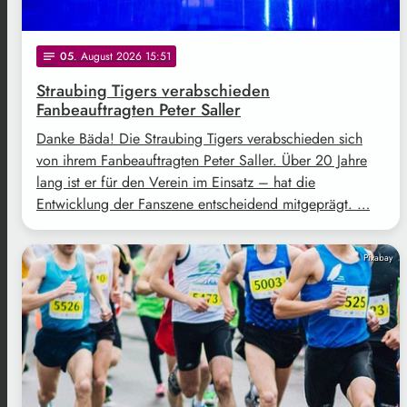
05
. August 2026 15:51
notes
Straubing Tigers verabschieden
Fanbeauftragten Peter Saller
Danke Bäda! Die Straubing Tigers verabschieden sich
von ihrem Fanbeauftragten Peter Saller. Über 20 Jahre
lang ist er für den Verein im Einsatz – hat die
Entwicklung der Fanszene entscheidend mitgeprägt. …
Pixabay