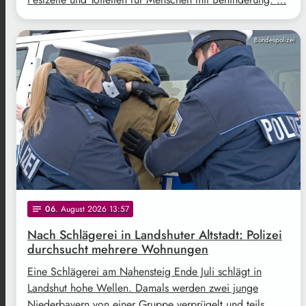
Bundespolizei
06
. August 2026 13:57
notes
Nach Schlägerei in Landshuter Altstadt: Polizei
durchsucht mehrere Wohnungen
Eine Schlägerei am Nahensteig Ende Juli schlägt in
Landshut hohe Wellen. Damals werden zwei junge
Niederbayern von einer Gruppe verprügelt und teils