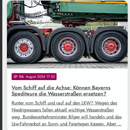
pixabay
06
. August 2026 17:52
notes
Vom Schiff auf die Achse: Können Bayerns
Spediteure die Wasserstraßen ersetzen?
Runter vom Schiff und rauf auf den LKW? Wegen des
Niedrigwassers fallen aktuell wichtige Wasserstraßen
weg. Bundesverkehrsminister Bilger will handeln und das
Lkw-Fahrverbot an Sonn- und Feiertagen kippen. Aber …