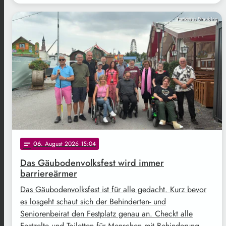
Funkhaus Straubing
06
. August 2026 15:04
notes
Das Gäubodenvolksfest wird immer
barriereärmer
Das Gäubodenvolksfest ist für alle gedacht. Kurz bevor
es losgeht schaut sich der Behinderten- und
Seniorenbeirat den Festplatz genau an. Checkt alle
Festzelte und Toiletten für Menschen mit Behinderung. …