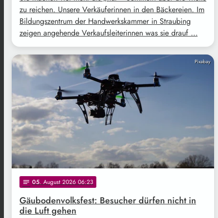
zu reichen. Unsere Verkäuferinnen in den Bäckereien. Im
Bildungszentrum der Handwerkskammer in Straubing
zeigen angehende Verkaufsleiterinnen was sie drauf …
Pixabay
05
. August 2026 06:23
notes
Gäubodenvolksfest: Besucher dürfen nicht in
die Luft gehen