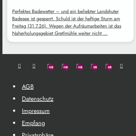
Perfektes Badewetter – und ein beliebter Landshuter
Badesee ist gesperrt. Schuld ist der heftige Sturm am
Freitag (31.7.26). Wegen der Aufräumarbeiten ist das
Naherholungsgebiet Gretlmühle weiter nicht …
AGB
Datenschutz
Impressum
Empfang
Privatsphäre