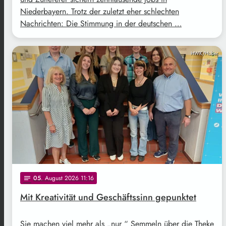
Niederbayern. Trotz der zuletzt eher schlechten
Nachrichten: Die Stimmung in der deutschen …
HWK/Huber
05
. August 2026 11:16
notes
Mit Kreativität und Geschäftssinn gepunktet
Sie machen viel mehr als „nur “ Semmeln über die Theke