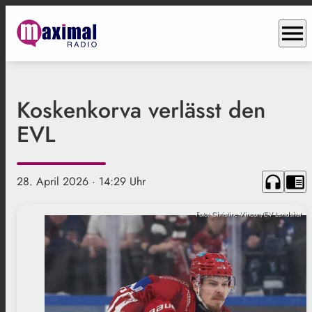
menu
Koskenkorva verlässt den
EVL
headphones
chrome_reader_mode
28. April 2026
· 14:29 Uhr
Foto: Christine Vincon/EV Landshut