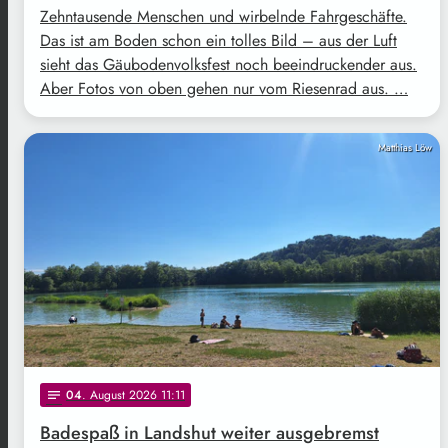
Zehntausende Menschen und wirbelnde Fahrgeschäfte.
Das ist am Boden schon ein tolles Bild – aus der Luft
sieht das Gäubodenvolksfest noch beeindruckender aus.
Aber Fotos von oben gehen nur vom Riesenrad aus. …
Matthias Löw
04
. August 2026 11:11
notes
Badespaß in Landshut weiter ausgebremst