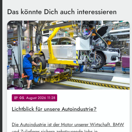
Das könnte Dich auch interessieren
Funkhaus Landshut
05
. August 2026 11:28
notes
Lichtblick für unsere Autoindustrie?
Die Autoindustrie ist der Motor unserer Wirtschaft. BMW
und Zulieferer sichern zehntausende Jobs in