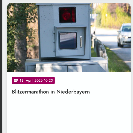
.
13
. April 2026 10:20
notes
Blitzermarathon in Niederbayern