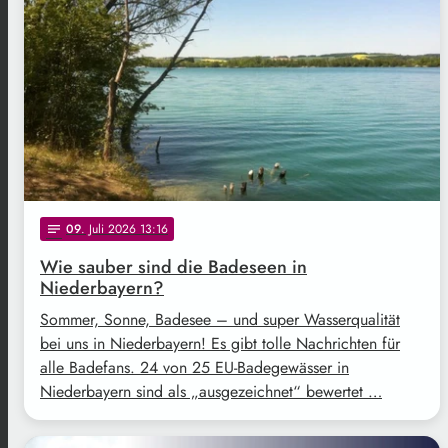
09
. Juli 2026 13:16
notes
Wie sauber sind die Badeseen in
Niederbayern?
Sommer, Sonne, Badesee – und super Wasserqualität
bei uns in Niederbayern! Es gibt tolle Nachrichten für
alle Badefans. 24 von 25 EU-Badegewässer in
Niederbayern sind als „ausgezeichnet“ bewertet …