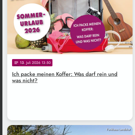
13
. Juli 2026 13:50
notes
Ich packe meinen Koffer: Was darf rein und
was nicht?
Funkhaus Landshut