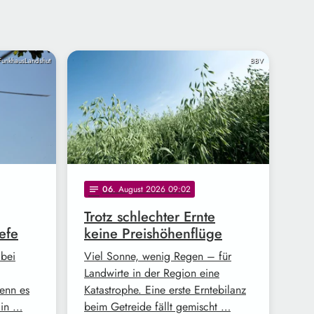
FunkhausLandshut
BBV
06
. August 2026 09:02
notes
Trotz schlechter Ernte
efe
keine Preishöhenflüge
 bei
Viel Sonne, wenig Regen – für
Landwirte in der Region eine
enn es
Katastrophe. Eine erste Erntebilanz
Ein …
beim Getreide fällt gemischt …