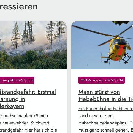
ressieren
Freepik
6
. August 2026 10:35
06
. August 2026 10:34
notes
brandgefahr: Erstmal
Mann stürzt von
arnung in
Hebebühne in die Ti
derbayern
Ein Bauernhof in Fichtheim
 durchschnaufen können
Landau wird zum
e Feuerwehrler. Stichwort
Hubschrauberlandeplatz. D
randgefahr Hier hat sich die
muss ganz schnell gehen. 