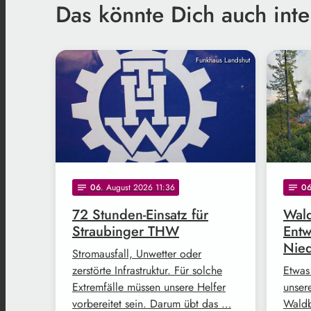
Das könnte Dich auch inte
Funkhaus Landshut
06
. August 2026 11:36
0
notes
notes
72 Stunden-Einsatz für
Wald
Straubinger THW
Entw
Nie
Stromausfall, Unwetter oder
zerstörte Infrastruktur. Für solche
Etwas
Extremfälle müssen unsere Helfer
unser
vorbereitet sein. Darum übt das …
Waldb