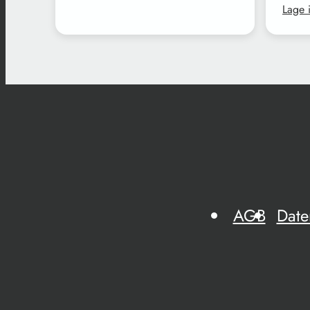
Lage 
AGB
Date