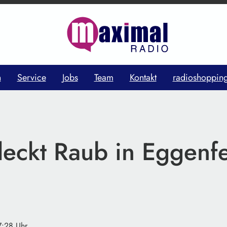
n
Service
Jobs
Team
Kontakt
radioshoppin
deckt Raub in Eggenf
7:28 Uhr