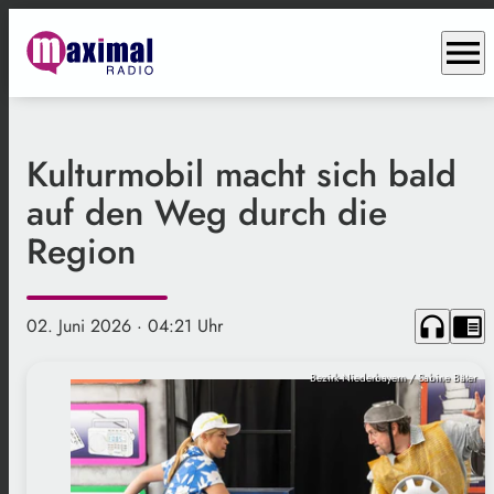
menu
Kulturmobil macht sich bald
auf den Weg durch die
Region
headphones
chrome_reader_mode
02. Juni 2026
· 04:21 Uhr
Bezirk Niederbayern / Sabine Bäter