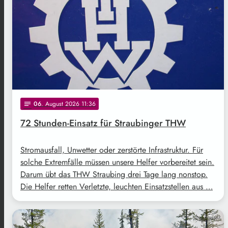
06
. August 2026 11:36
notes
72 Stunden-Einsatz für Straubinger THW
Stromausfall, Unwetter oder zerstörte Infrastruktur. Für
solche Extremfälle müssen unsere Helfer vorbereitet sein.
Darum übt das THW Straubing drei Tage lang nonstop.
Die Helfer retten Verletzte, leuchten Einsatzstellen aus …
Freepik