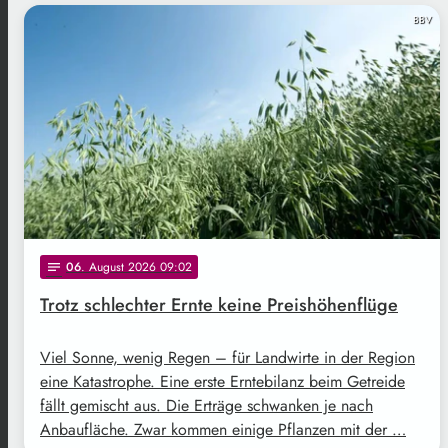
BBV
06
. August 2026 09:02
notes
Trotz schlechter Ernte keine Preishöhenflüge
Viel Sonne, wenig Regen – für Landwirte in der Region
eine Katastrophe. Eine erste Erntebilanz beim Getreide
fällt gemischt aus. Die Erträge schwanken je nach
Anbaufläche. Zwar kommen einige Pflanzen mit der …