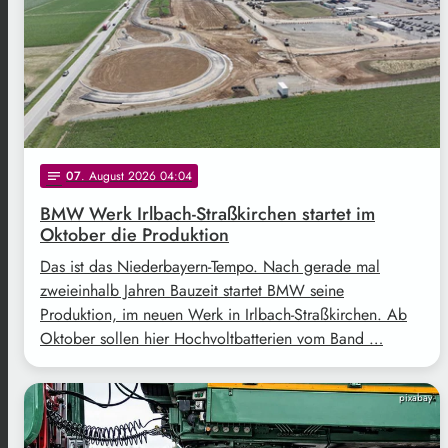
07
. August 2026 04:04
notes
BMW Werk Irlbach-Straßkirchen startet im
Oktober die Produktion
Das ist das Niederbayern-Tempo. Nach gerade mal
zweieinhalb Jahren Bauzeit startet BMW seine
Produktion, im neuen Werk in Irlbach-Straßkirchen. Ab
Oktober sollen hier Hochvoltbatterien vom Band …
pixabay