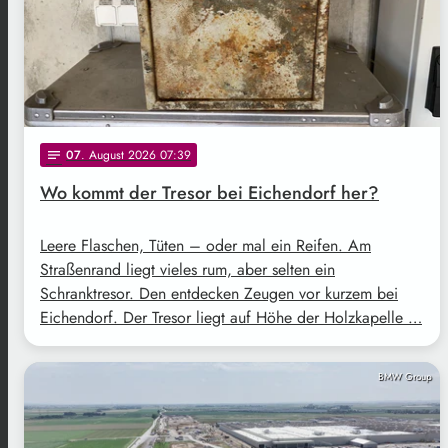
07
. August 2026 07:39
notes
Wo kommt der Tresor bei Eichendorf her?
Leere Flaschen, Tüten – oder mal ein Reifen. Am
Straßenrand liegt vieles rum, aber selten ein
Schranktresor. Den entdecken Zeugen vor kurzem bei
Eichendorf. Der Tresor liegt auf Höhe der Holzkapelle …
BMW Group