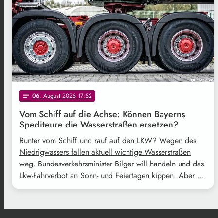
06
. August 2026 17:52
notes
Vom Schiff auf die Achse: Können Bayerns
Spediteure die Wasserstraßen ersetzen?
Runter vom Schiff und rauf auf den LKW? Wegen des
Niedrigwassers fallen aktuell wichtige Wasserstraßen
weg. Bundesverkehrsminister Bilger will handeln und das
Lkw-Fahrverbot an Sonn- und Feiertagen kippen. Aber …