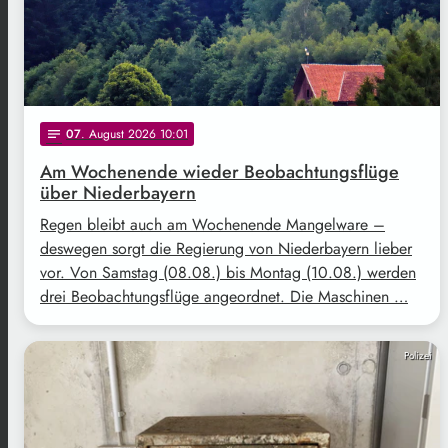
07
. August 2026 10:01
notes
Am Wochenende wieder Beobachtungsflüge
über Niederbayern
Regen bleibt auch am Wochenende Mangelware –
deswegen sorgt die Regierung von Niederbayern lieber
vor. Von Samstag (08.08.) bis Montag (10.08.) werden
drei Beobachtungsflüge angeordnet. Die Maschinen …
Polizei