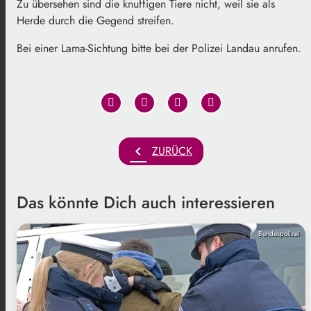
Zu übersehen sind die knuffigen Tiere nicht, weil sie als
Herde durch die Gegend streifen.
Bei einer Lama-Sichtung bitte bei der Polizei Landau anrufen.
chevron_left
ZURÜCK
Das könnte Dich auch interessieren
Bundespolizei