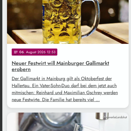
06
. August 2026 12:53
notes
Neuer Festwirt will Mainburger Gallimarkt
erobern
Der Gallimarkt in Mainburg gilt als Oktoberfest der
Hallertau. Ein Vater-Sohn-Duo darf bei dem jetzt auch
mitmischen: Reinhard und Maximilian Gschrey werden
neue Festwirte. Die Familie hat bereits viel …
StadtwerkeLandshut