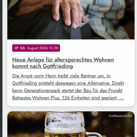
06
. August 2026 13:28
notes
Neue Anlage für altersgerechtes Wohnen
kommt nach Gottfrieding
Die Angst vorm Heim treibt viele Rentner um. In
Gottfrieding entsteht deswegen eine Alternative. Direkt
beim Generationenpark startet der Bau für das Projekt
Betreutes Wohnen Plus. 136 Einheiten sind geplant, …
FunkhausLandshut