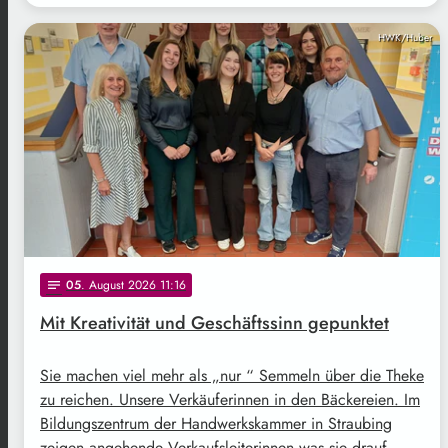
HWK/Huber
05
. August 2026 11:16
notes
Mit Kreativität und Geschäftssinn gepunktet
Sie machen viel mehr als „nur “ Semmeln über die Theke
zu reichen. Unsere Verkäuferinnen in den Bäckereien. Im
Bildungszentrum der Handwerkskammer in Straubing
zeigen angehende Verkaufsleiterinnen was sie drauf …