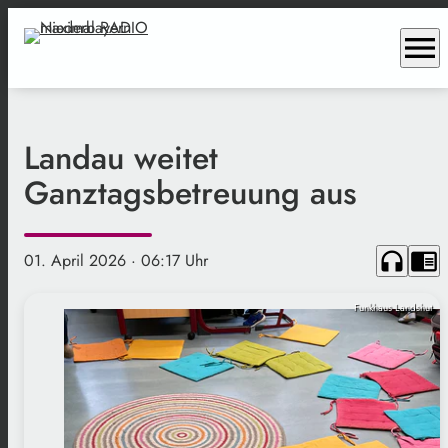
menu
Landau weitet
Ganztagsbetreuung aus
headphones
chrome_reader_mode
01. April 2026
· 06:17 Uhr
Funkhaus Landshut