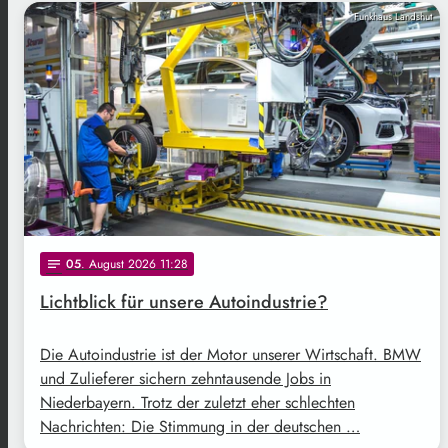
Funkhaus Landshut
05
. August 2026 11:28
notes
Lichtblick für unsere Autoindustrie?
Die Autoindustrie ist der Motor unserer Wirtschaft. BMW
und Zulieferer sichern zehntausende Jobs in
Niederbayern. Trotz der zuletzt eher schlechten
Nachrichten: Die Stimmung in der deutschen …