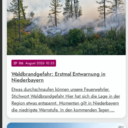
06
. August 2026 10:35
notes
Waldbrandgefahr: Erstmal Entwarnung in
Niederbayern
Etwas durchschnaufen können unsere Feuerwehrler.
Stichwort Waldbrandgefahr Hier hat sich die Lage in der
Region etwas entspannt. Momentan gilt in Niederbayern
die niedrigste Warnstufe. In den kommenden Tagen …
BBV