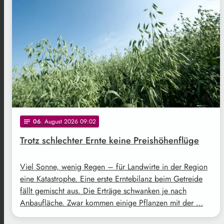
06
. August 2026 09:02
notes
Trotz schlechter Ernte keine Preishöhenflüge
Viel Sonne, wenig Regen – für Landwirte in der Region
eine Katastrophe. Eine erste Erntebilanz beim Getreide
fällt gemischt aus. Die Erträge schwanken je nach
Anbaufläche. Zwar kommen einige Pflanzen mit der …