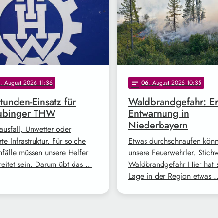
6
. August 2026 11:36
06
. August 2026 10:35
notes
tunden-Einsatz für
Waldbrandgefahr: Er
aubinger THW
Entwarnung in
Niederbayern
ausfall, Unwetter oder
rte Infrastruktur. Für solche
Etwas durchschnaufen kön
mfälle müssen unsere Helfer
unsere Feuerwehrler. Stich
reitet sein. Darum übt das …
Waldbrandgefahr Hier hat s
Lage in der Region etwas 