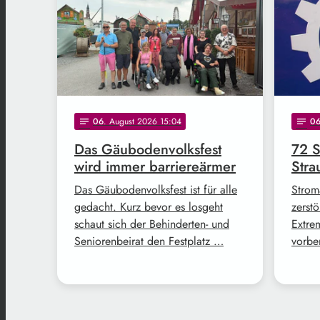
06
. August 2026 15:04
0
notes
notes
Das Gäubodenvolksfest
72 S
wird immer barriereärmer
Str
Das Gäubodenvolksfest ist für alle
Strom
gedacht. Kurz bevor es losgeht
zerstö
schaut sich der Behinderten- und
Extre
Seniorenbeirat den Festplatz …
vorbe