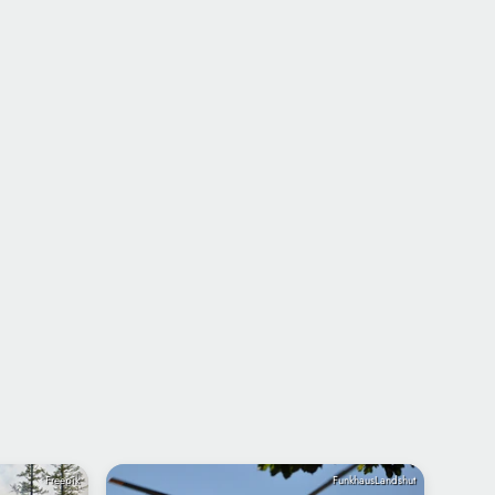
Freepik
FunkhausLandshut