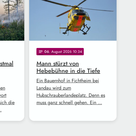
06
. August 2026 10:34
notes
stmal
Mann stürzt von
Hebebühne in die Tiefe
Ein Bauernhof in Fichtheim bei
nen
Landau wird zum
wort
Hubschrauberlandeplatz. Denn es
ich die
muss ganz schnell gehen. Ein …
…