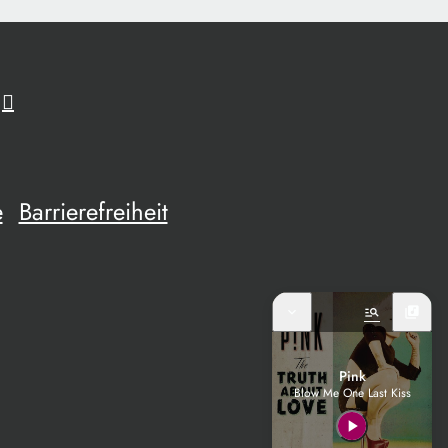
e
Barrierefreiheit
expand_more
manage_search
library_music
Pink
Blow Me One Last Kiss
play_arrow