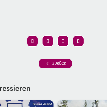
chevron_left
ZURÜCK
ressieren
Funkhaus Landshut