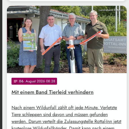
Landratsamt Rottal-Inn
06
. August 2026 08:28
notes
Mit einem Band Tierleid verhindern
Nach einem Wildunfall zählt oft jede Minute. Verletzte
Tiere schleppen sind davon und müssen gefunden
werden. Darum verteilt die Zulassungstelle Rottal-Inn jetzt
kostenlose Wildunfallbänder. Damit kann nach einem …