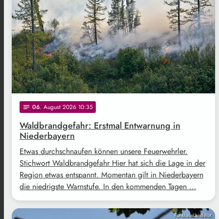
06
. August 2026 10:35
notes
Waldbrandgefahr: Erstmal Entwarnung in
Niederbayern
Etwas durchschnaufen können unsere Feuerwehrler.
Stichwort Waldbrandgefahr Hier hat sich die Lage in der
Region etwas entspannt. Momentan gilt in Niederbayern
die niedrigste Warnstufe. In den kommenden Tagen …
FunkhausLandshut