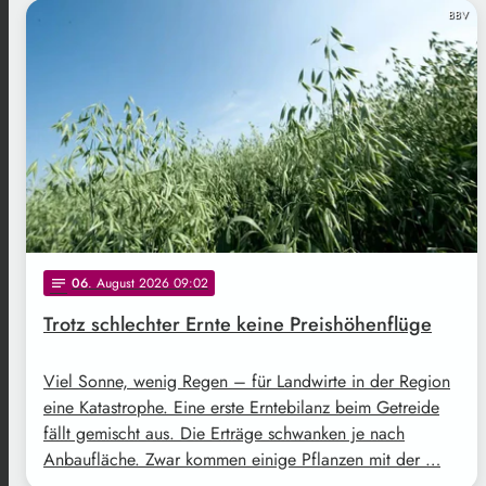
BBV
06
. August 2026 09:02
notes
Trotz schlechter Ernte keine Preishöhenflüge
Viel Sonne, wenig Regen – für Landwirte in der Region
eine Katastrophe. Eine erste Erntebilanz beim Getreide
fällt gemischt aus. Die Erträge schwanken je nach
Anbaufläche. Zwar kommen einige Pflanzen mit der …