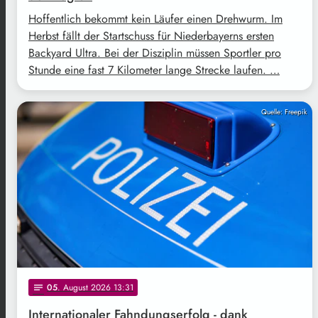
Hoffentlich bekommt kein Läufer einen Drehwurm. Im
Herbst fällt der Startschuss für Niederbayerns ersten
Backyard Ultra. Bei der Disziplin müssen Sportler pro
Stunde eine fast 7 Kilometer lange Strecke laufen. …
Quelle: Freepik
05
. August 2026 13:31
notes
Internationaler Fahndungserfolg - dank