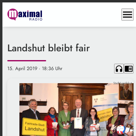
menu
Landshut bleibt fair
headphones
chrome_reader_mode
15. April 2019
· 18:36 Uhr
Stadt Landshut