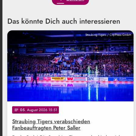
Das könnte Dich auch interessieren
Straubing Tigers / City-Press GmbH
05
. August 2026 15:51
notes
Straubing Tigers verabschieden
Fanbeauftragten Peter Saller