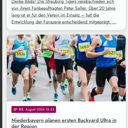
Danke Bäda! Die Straubing Tigers verabschieden sich
von ihrem Fanbeauftragten Peter Saller. Über 20 Jahre
lang ist er für den Verein im Einsatz – hat die
Entwicklung der Fanszene entscheidend mitgeprägt. …
Pixabay
05
. August 2026 15:33
notes
Niederbayern planen ersten Backyard Ultra in
der Region