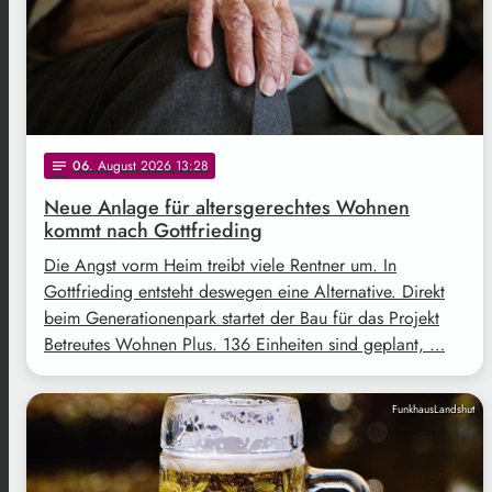
06
. August 2026 13:28
notes
Neue Anlage für altersgerechtes Wohnen
kommt nach Gottfrieding
Die Angst vorm Heim treibt viele Rentner um. In
Gottfrieding entsteht deswegen eine Alternative. Direkt
beim Generationenpark startet der Bau für das Projekt
Betreutes Wohnen Plus. 136 Einheiten sind geplant, …
FunkhausLandshut