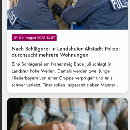
06
. August 2026 13:57
notes
Nach Schlägerei in Landshuter Altstadt: Polizei
durchsucht mehrere Wohnungen
Eine Schlägerei am Nahensteig Ende Juli schlägt in
Landshut hohe Wellen. Damals werden zwei junge
Niederbayern von einer Gruppe verprügelt und teils
schwer verletzt. Täter sollen insgesamt sieben Männer …
Pixabay