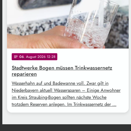
06
. August 2026 12:28
notes
Stadtwerke Bogen müssen Trinkwassernetz
reparieren
Wasserhahn auf und Badewanne voll. Zwar gilt in
Niederbayern aktuell Wassersparen – Einige Anwohner
im Kreis Straubing-Bogen sollten nächste Woche
trotzdem Reserven anlegen. Im Trinkwassernetz der …