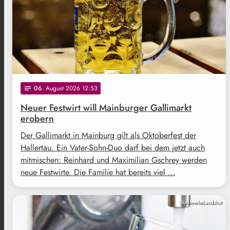
06
. August 2026 12:53
notes
Neuer Festwirt will Mainburger Gallimarkt
erobern
Der Gallimarkt in Mainburg gilt als Oktoberfest der
Hallertau. Ein Vater-Sohn-Duo darf bei dem jetzt auch
mitmischen: Reinhard und Maximilian Gschrey werden
neue Festwirte. Die Familie hat bereits viel …
StadtwerkeLandshut