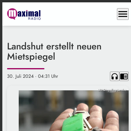
menu
Landshut erstellt neuen
Mietspiegel
headphones
chrome_reader_mode
30. Juli 2024
· 04:31 Uhr
LRADingolfing-Landau