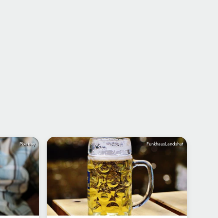
Pixabay
FunkhausLandshut