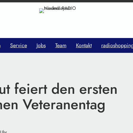
n
Service
Jobs
Team
Kontakt
radioshoppin
t feiert den ersten
hen Veteranentag
 Uhr