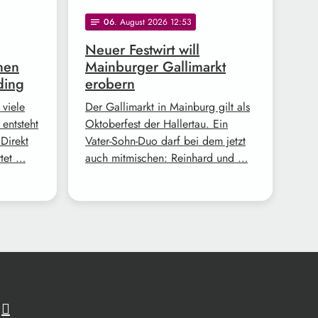
06
. August 2026 12:53
notes
Neuer Festwirt will
nen
Mainburger Gallimarkt
ding
erobern
 viele
Der Gallimarkt in Mainburg gilt als
 entsteht
Oktoberfest der Hallertau. Ein
Direkt
Vater-Sohn-Duo darf bei dem jetzt
rtet …
auch mitmischen: Reinhard und …