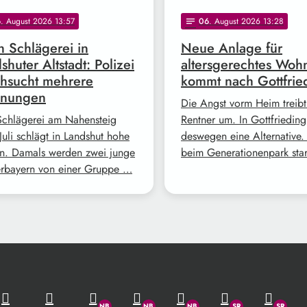
6
. August 2026 13:57
06
. August 2026 13:28
notes
 Schlägerei in
Neue Anlage für
shuter Altstadt: Polizei
altersgerechtes Woh
hsucht mehrere
kommt nach Gottfrie
nungen
Die Angst vorm Heim treibt
Schlägerei am Nahensteig
Rentner um. In Gottfrieding
Juli schlägt in Landshut hohe
deswegen eine Alternative. 
n. Damals werden zwei junge
beim Generationenpark sta
rbayern von einer Gruppe …