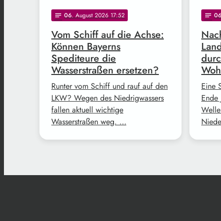
06
. August 2026 17:52
0
notes
notes
Vom Schiff auf die Achse:
Nach
Können Bayerns
Land
Spediteure die
durc
Wasserstraßen ersetzen?
Woh
Runter vom Schiff und rauf auf den
Eine 
LKW? Wegen des Niedrigwassers
Ende 
fallen aktuell wichtige
Welle
Wasserstraßen weg. …
Niede