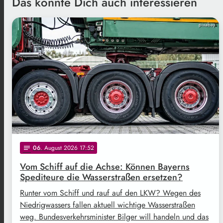
Das könnte Dich auch interessieren
pixabay
06
. August 2026 17:52
notes
Vom Schiff auf die Achse: Können Bayerns
Spediteure die Wasserstraßen ersetzen?
Runter vom Schiff und rauf auf den LKW? Wegen des
Niedrigwassers fallen aktuell wichtige Wasserstraßen
weg. Bundesverkehrsminister Bilger will handeln und das