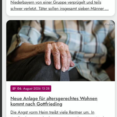
Niederbayern von einer Gruppe verprügelt und teils
schwer verletzt. Täter sollen insgesamt sieben Männer …
Pixabay
06
. August 2026 13:28
notes
Neue Anlage für altersgerechtes Wohnen
kommt nach Gottfrieding
Die Angst vorm Heim treibt viele Rentner um. In