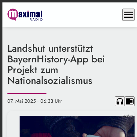
menu
Landshut unterstützt
BayernHistory-App bei
Projekt zum
Nationalsozialismus
headphones
chrome_reader_mode
07. Mai 2025
· 06:33 Uhr
Pixabay