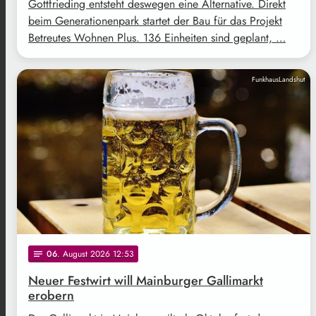
Gottfrieding entsteht deswegen eine Alternative. Direkt
beim Generationenpark startet der Bau für das Projekt
Betreutes Wohnen Plus. 136 Einheiten sind geplant, …
FunkhausLandshut
06
. August 2026 12:53
notes
Neuer Festwirt will Mainburger Gallimarkt
erobern