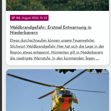
06
. August 2026 10:35
notes
Waldbrandgefahr: Erstmal Entwarnung in
Niederbayern
Etwas durchschnaufen können unsere Feuerwehrler.
Stichwort Waldbrandgefahr Hier hat sich die Lage in der
Region etwas entspannt. Momentan gilt in Niederbayern
die niedrigste Warnstufe. In den kommenden Tagen …
FunkhausLandshut