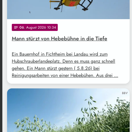
06
. August 2026 10:34
notes
Mann stürzt von Hebebühne in die Tiefe
Ein Bauernhof in Fichtheim bei Landau wird zum
Hubschrauberlandeplatz. Denn es muss ganz schnell
gehen. Ein Mann stürzt gestern ( 5.8.26) bei
Reinigungsarbeiten von einer Hebebühen. Aus drei …
BBV