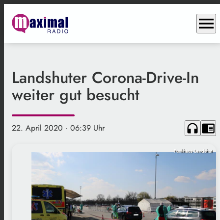
menu
Landshuter Corona-Drive-In
weiter gut besucht
headphones
chrome_reader_mode
22. April 2020
· 06:39 Uhr
Funkhaus Landshut