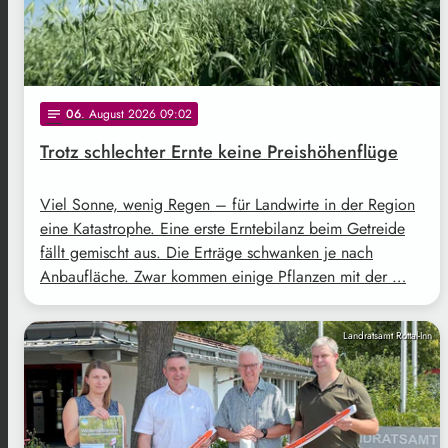
06
. August 2026 09:02
notes
Trotz schlechter Ernte keine Preishöhenflüge
Viel Sonne, wenig Regen – für Landwirte in der Region
eine Katastrophe. Eine erste Erntebilanz beim Getreide
fällt gemischt aus. Die Erträge schwanken je nach
Anbaufläche. Zwar kommen einige Pflanzen mit der …
Landratsamt Rottal-Inn