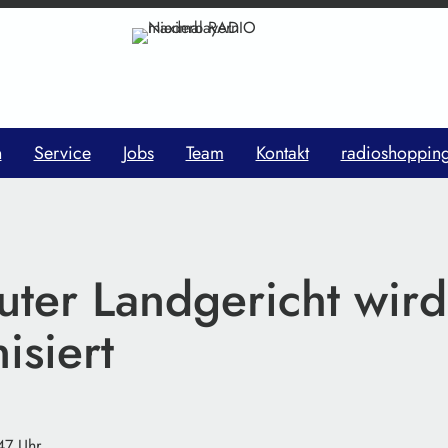
n
Service
Jobs
Team
Kontakt
radioshoppin
uter Landgericht wird
isiert
47 Uhr