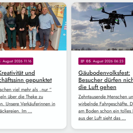
HWK/Huber
5
. August 2026 11:16
05
. August 2026 06:23
notes
Kreativität und
Gäubodenvolksfest:
häftssinn gepunktet
Besucher dürfen nich
die Luft gehen
achen viel mehr als „nur “
ln über die Theke zu
Zehntausende Menschen u
en. Unsere Verkäuferinnen in
wirbelnde Fahrgeschäfte. Da
äckereien. Im …
am Boden schon ein tolles 
aus der Luft sieht das …