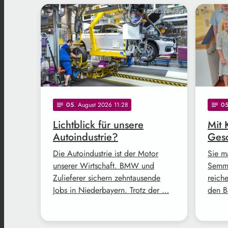
Funkhaus Landshut
05
. August 2026 11:28
0
notes
notes
Lichtblick für unsere
Mit 
Autoindustrie?
Gesc
Die Autoindustrie ist der Motor
Sie m
unserer Wirtschaft. BMW und
Semme
Zulieferer sichern zehntausende
reich
Jobs in Niederbayern. Trotz der …
den B