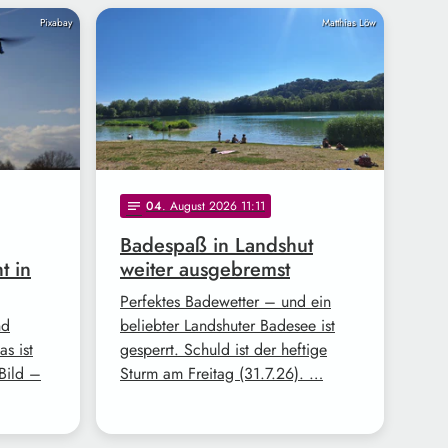
Pixabay
Matthias Löw
04
. August 2026 11:11
notes
Badespaß in Landshut
t in
weiter ausgebremst
Perfektes Badewetter – und ein
nd
beliebter Landshuter Badesee ist
s ist
gesperrt. Schuld ist der heftige
Bild –
Sturm am Freitag (31.7.26). …