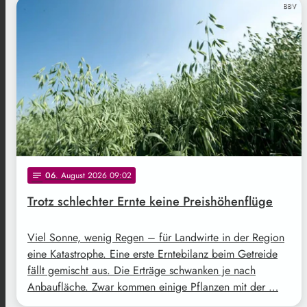
BBV
06
. August 2026 09:02
notes
Trotz schlechter Ernte keine Preishöhenflüge
Viel Sonne, wenig Regen – für Landwirte in der Region
eine Katastrophe. Eine erste Erntebilanz beim Getreide
fällt gemischt aus. Die Erträge schwanken je nach
Anbaufläche. Zwar kommen einige Pflanzen mit der …