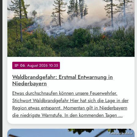
06
. August 2026 10:35
notes
Waldbrandgefahr: Erstmal Entwarnung in
Niederbayern
Etwas durchschnaufen können unsere Feuerwehrler.
Stichwort Waldbrandgefahr Hier hat sich die Lage in der
Region etwas entspannt. Momentan gilt in Niederbayern
die niedrigste Warnstufe. In den kommenden Tagen …
FunkhausLandshut