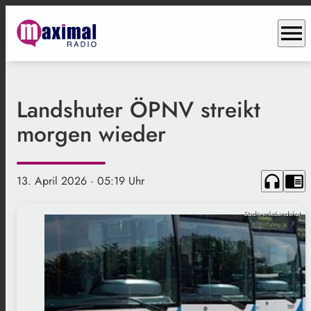
menu
Landshuter ÖPNV streikt
morgen wieder
headphones
chrome_reader_mode
13. April 2026
· 05:19 Uhr
StadtwerkeLandshut