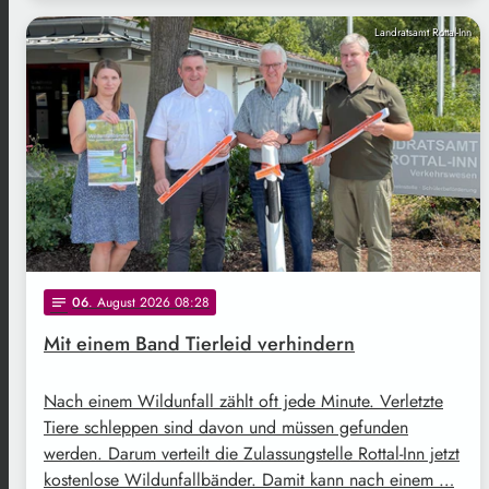
Landratsamt Rottal-Inn
06
. August 2026 08:28
notes
Mit einem Band Tierleid verhindern
Nach einem Wildunfall zählt oft jede Minute. Verletzte
Tiere schleppen sind davon und müssen gefunden
werden. Darum verteilt die Zulassungstelle Rottal-Inn jetzt
kostenlose Wildunfallbänder. Damit kann nach einem …