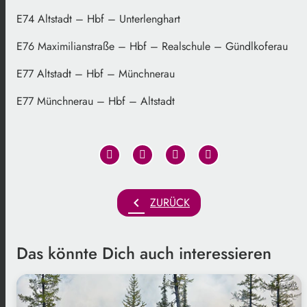
E74 Altstadt – Hbf – Unterlenghart
E76 Maximilianstraße – Hbf – Realschule – Gündlkoferau
E77 Altstadt – Hbf – Münchnerau
E77 Münchnerau – Hbf – Altstadt
chevron_left
ZURÜCK
Das könnte Dich auch interessieren
Freepik