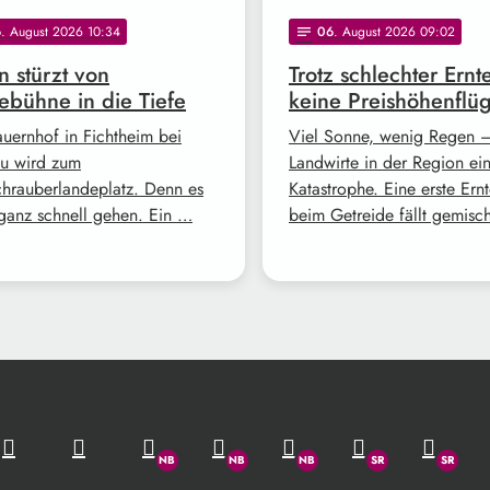
6
. August 2026 10:34
06
. August 2026 09:02
notes
 stürzt von
Trotz schlechter Ernt
bühne in die Tiefe
keine Preishöhenflü
auernhof in Fichtheim bei
Viel Sonne, wenig Regen –
u wird zum
Landwirte in der Region ei
hrauberlandeplatz. Denn es
Katastrophe. Eine erste Ern
ganz schnell gehen. Ein …
beim Getreide fällt gemisc