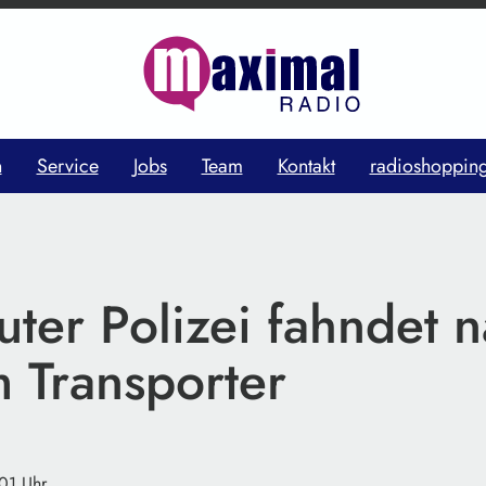
n
Service
Jobs
Team
Kontakt
radioshoppin
ter Polizei fahndet 
 Transporter
:01 Uhr