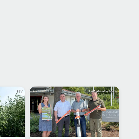
BBV
Landratsamt Rottal-Inn