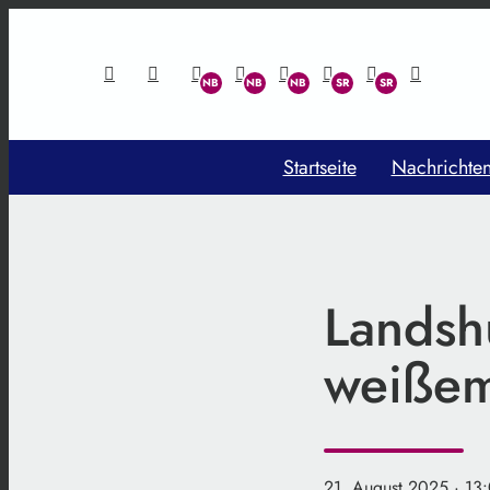
Startseite
Nachrichte
Landshu
weißem
21. August 2025
· 13