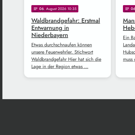
06
. August 2026 10:35
0
notes
notes
Waldbrandgefahr: Erstmal
Mann
Entwarnung in
Hebe
Niederbayern
Ein B
Etwas durchschnaufen können
Landa
unsere Feuerwehrler. Stichwort
Hubsc
Waldbrandgefahr Hier hat sich die
muss 
Lage in der Region etwas …