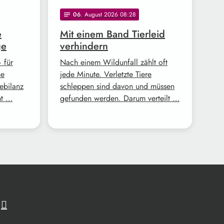
06
. August 2026 08:28
notes
e
Mit einem Band Tierleid
ge
verhindern
 für
Nach einem Wildunfall zählt oft
ne
jede Minute. Verletzte Tiere
tebilanz
schleppen sind davon und müssen
ht …
gefunden werden. Darum verteilt …