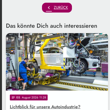
chevron_left
ZURÜCK
Das könnte Dich auch interessieren
Funkhaus Landshut
05
. August 2026 11:28
notes
Lichtblick für unsere Autoindustrie?