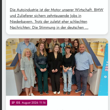
Die Autoindustrie ist der Motor unserer Wirtschaft. BMW
und Zulieferer sichern zehntausende Jobs in
Niederbayern. Trotz der zuletzt eher schlechten
Nachrichten: Die Stimmung in der deutschen …
HWK/Huber
05
. August 2026 11:16
notes