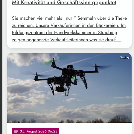
Mit Kreativität und Geschäftssinn gepunktet
Sie machen viel mehr als „nur “ Semmeln über die Theke
zu reichen. Unsere Verkäuferinnen in den Bäckereien. Im
Bildungszentrum der Handwerkskammer in Straubing
zeigen angehende Verkaufsleiterinnen was sie drauf …
Pixabay
05
. August 2026 06:23
notes