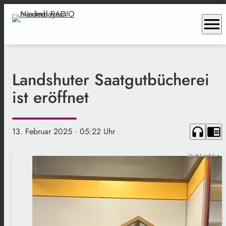
menu
Landshuter Saatgutbücherei
ist eröffnet
headphones
chrome_reader_mode
13. Februar 2025
· 05:22 Uhr
Stadt Landshut