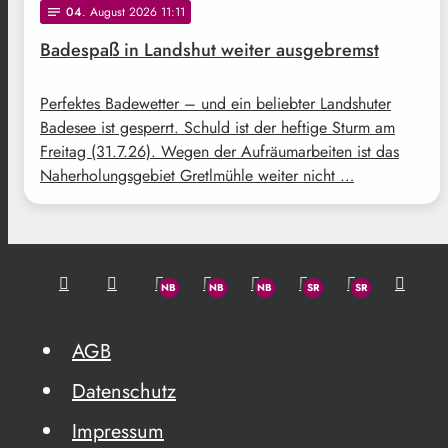
04
. August 2026 11:11
notes
Badespaß in Landshut weiter ausgebremst
Perfektes Badewetter – und ein beliebter Landshuter
Badesee ist gesperrt. Schuld ist der heftige Sturm am
Freitag (31.7.26). Wegen der Aufräumarbeiten ist das
Naherholungsgebiet Gretlmühle weiter nicht …
AGB
Datenschutz
Impressum